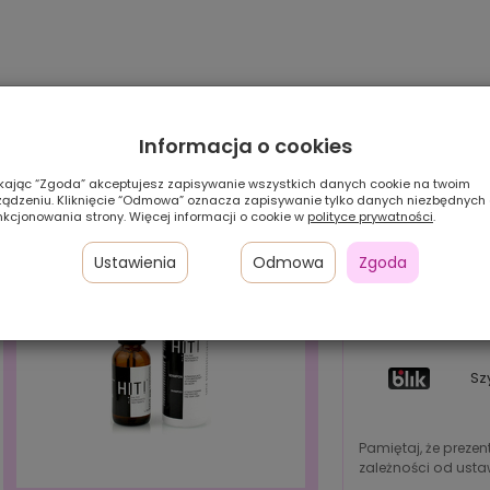
Informacja o cookies
ikając “Zgoda” akceptujesz zapisywanie wszystkich danych cookie na twoim
ządzeniu. Kliknięcie “Odmowa” oznacza zapisywanie tylko danych niezbędnych
nkcjonowania strony. Więcej informacji o cookie w
polityce prywatności
.
Ustawienia
Odmowa
Zgoda
Pł
24
w 
Sz
Pamiętaj, że preze
zależności od ustaw