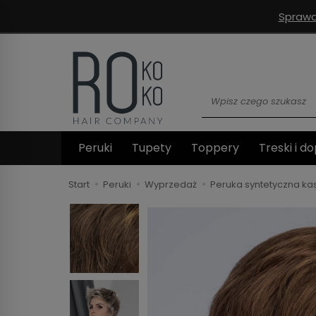
Sprawd
Wyszukaj
Peruki
Tupety
Toppery
Treski i do
Start
Peruki
Wyprzedaż
Peruka syntetyczna ka