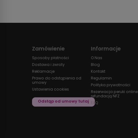
Zamówienie
Informacje
Sposoby płatności
O Nas
Dostawa i zwroty
Blog
Reklamacje
Kontakt
Prawo do odstąpienia od
Regulamin
umowy
Polityka prywatności
Ustawienia cookies
Rezerwacja peruki online
refundacją NFZ
FAQ