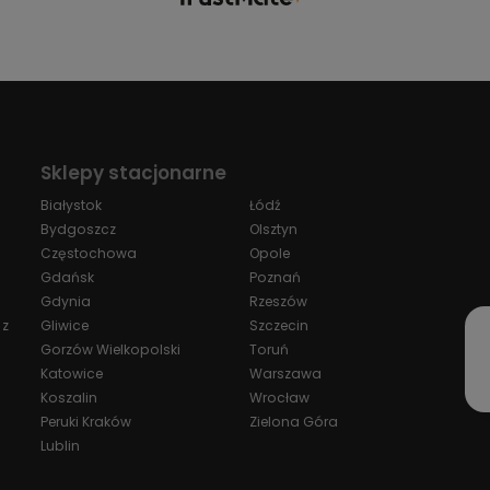
Sklepy stacjonarne
Białystok
Łódź
Bydgoszcz
Olsztyn
Częstochowa
Opole
Gdańsk
Poznań
Gdynia
Rzeszów
 z
Gliwice
Szczecin
Gorzów Wielkopolski
Toruń
Katowice
Warszawa
Koszalin
Wrocław
Peruki Kraków
Zielona Góra
Lublin