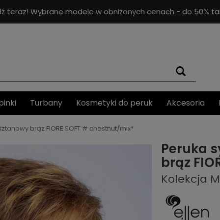
ź teraz! Wybrane modele w obniżonych cenach - do 50% tan
pinki
Turbany
Kosmetyki do peruk
Akcesoria
sztanowy brąz FIORE SOFT # chestnut/mix*
Peruka s
brąz FIO
Kolekcja 