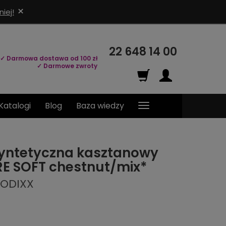
×
iej!
22 648 14 00
✓ Darmowa dostawa od 100 zł
✓ Darmowe zwroty
Katalogi
Blog
Baza wiedzy
yntetyczna kasztanowy
RE SOFT chestnut/mix*
MODIXX