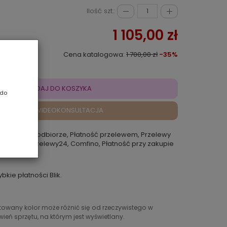
Ilość szt.:
1 105,00 zł
Cena katalogowa:
1 700,00 zł
-35%
DODAJ DO KOSZYKA
 do
VIDEOKONSULTACJA
atność przy odbiorze, Płatność przelewem, Przelewy
 Rokoko, Przelewy24, Comfino, Płatność przy zakupie
punkcie
ybkie płatności Blik.
ntowany kolor może różnić się od rzeczywistego w
ień sprzętu, na którym jest wyświetlany.