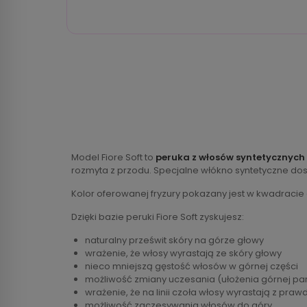
Model Fiore Soft to
peruka z włosów syntetycznych
rozmyta z przodu. Specjalne włókno syntetyczne dos
Kolor oferowanej fryzury pokazany jest w kwadracie
Dzięki bazie peruki Fiore Soft zyskujesz:
naturalny prześwit skóry na górze głowy
wrażenie, że włosy wyrastają ze skóry głowy
nieco mniejszą gęstość włosów w górnej części
możliwość zmiany uczesania (ułożenia górnej par
wrażenie, że na linii czoła włosy wyrastają z praw
możliwość zaczesywania włosów do góry