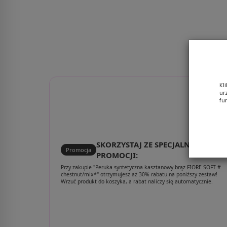
Kl
ur
fu
SKORZYSTAJ ZE SPECJALNEJ
Promocja
PROMOCJI:
Przy zakupie "Peruka syntetyczna kasztanowy brąz FIORE SOFT #
chestnut/mix*" otrzymujesz aż 30% rabatu na poniższy zestaw!
Wrzuć produkt do koszyka, a rabat naliczy się automatycznie.