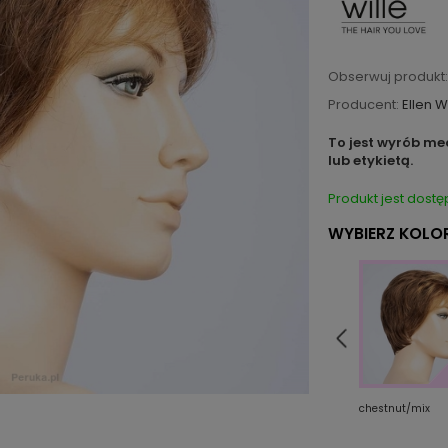
Obserwuj produkt:
Producent:
Ellen W
To jest wyrób me
lub etykietą.
Produkt jest dostę
WYBIERZ KOLOR
n/mix
redvino/mix
teakbrown/shad
chestnut/mix