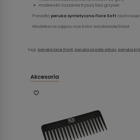
możliwość noszenia fryzury bez grzywki
Ponadto
peruka syntetyczna Fiore Soft
zachowuje k
Modelka na zdjęciu nosi kolor
ivoryblonde/shad
.
tagi:
peruka lace front
,
peruka proste włosy
,
peruka kró
Akcesoria