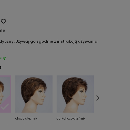
ille
dyczny. Używaj go zgodnie z instrukcją używania
pny
:
chocolate/mix
darkchocolate/mix
darksand/shad