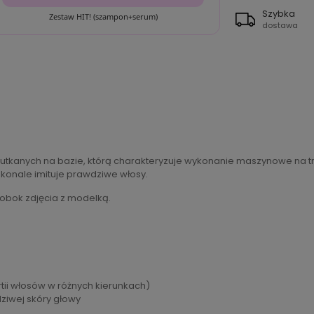
Szybka
Zestaw HIT! (szampon+serum)
dostawa
utkanych na bazie, którą charakteryzuje wykonanie maszynowe na tre
konale imituje prawdziwe włosy.
 obok zdjęcia z modelką.
tii włosów w różnych kierunkach)
dziwej skóry głowy