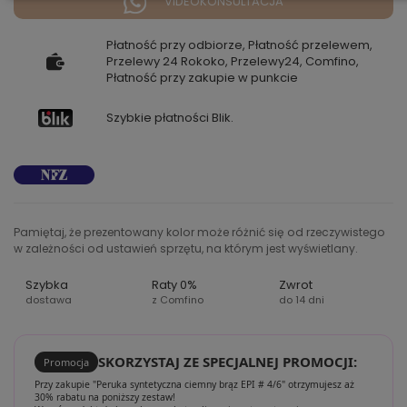
VIDEOKONSULTACJA
Płatność przy odbiorze, Płatność przelewem,
Przelewy 24 Rokoko, Przelewy24, Comfino,
Płatność przy zakupie w punkcie
Szybkie płatności Blik.
Pamiętaj, że prezentowany kolor może różnić się od rzeczywistego
w zależności od ustawień sprzętu, na którym jest wyświetlany.
Szybka
Raty 0%
Zwrot
dostawa
z Comfino
do 14 dni
SKORZYSTAJ ZE SPECJALNEJ PROMOCJI:
Promocja
Przy zakupie "Peruka syntetyczna ciemny brąz EPI # 4/6" otrzymujesz aż
30% rabatu na poniższy zestaw!