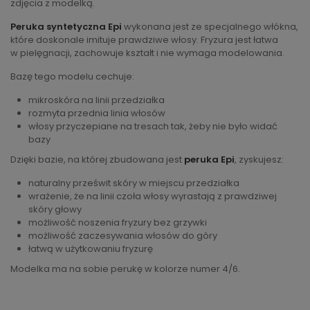
zdjęcia z modelką.
Peruka syntetyczna Epi
wykonana jest ze specjalnego włókna,
które doskonale imituje prawdziwe włosy. Fryzura jest łatwa
w pielęgnacji, zachowuje kształt i nie wymaga modelowania.
Bazę tego modelu cechuje:
mikroskóra na linii przedziałka
rozmyta przednia linia włosów
włosy przyczepiane na tresach tak, żeby nie było widać
bazy
Dzięki bazie, na której zbudowana jest
peruka Epi
, zyskujesz:
naturalny prześwit skóry w miejscu przedziałka
wrażenie, że na linii czoła włosy wyrastają z prawdziwej
skóry głowy
możliwość noszenia fryzury bez grzywki
możliwość zaczesywania włosów do góry
łatwą w użytkowaniu fryzurę
Modelka ma na sobie perukę w kolorze numer 4/6.