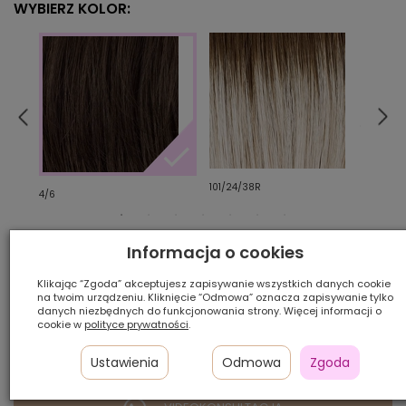
WYBIERZ KOLOR:
101/24/38R
130/3
4/6
Informacja o cookies
Ilość szt.:
Klikając “Zgoda” akceptujesz zapisywanie wszystkich danych cookie
1 100,00 zł
na twoim urządzeniu. Kliknięcie “Odmowa” oznacza zapisywanie tylko
danych niezbędnych do funkcjonowania strony. Więcej informacji o
cookie w
polityce prywatności
.
Ustawienia
Odmowa
Zgoda
DODAJ DO KOSZYKA