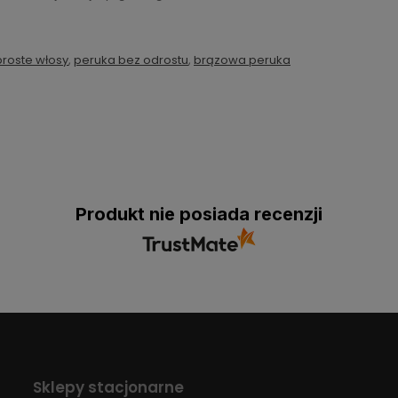
roste włosy
,
peruka bez odrostu
,
brązowa peruka
Produkt nie posiada recenzji
Sklepy stacjonarne