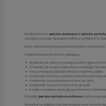
Model Emma to
peruka dziecięca z włosów syntet
rozmyta z przodu. Specjalne włókno syntetyczne dos
Kolor oferowanej fryzury pokazany jest w kwadracie
Dzięki bazie peruki Emma zyskujesz:
wrażenie, że włosy wyrastają ze skóry głowy na lin
wrażenie, że na linii czoła włosy wyrastają z praw
nieco mniejszą gęstość włosów w górnej części
możliwość zmiany uczesania (ułożenia górnej par
możliwość zaczesywania włosów do góry
możliwość noszenia fryzury bez grzywki
troskę o wrażliwą skórę głowy i komfort codzien
Ponadto
peruka syntetyczna Emma
zachowuje kszt
Modelka na zdjęciu nosi ciemniejszy kolor włosów
li