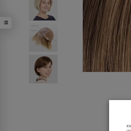
EMMA middl
Kl
ur