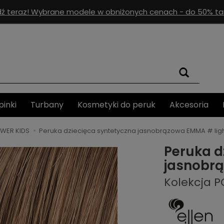
ź teraz! Wybrane modele w obniżonych cenach - do 50% tan
pinki
Turbany
Kosmetyki do peruk
Akcesoria
WER KIDS
Peruka dziecięca syntetyczna jasnobrązowa EMMA # li
Peruka d
jasnobr
Kolekcja 