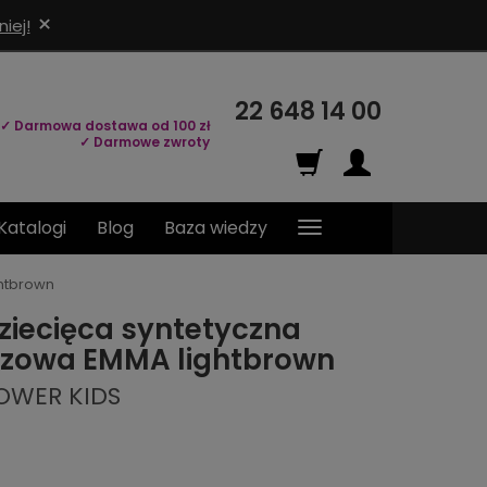
×
iej!
22 648 14 00
✓ Darmowa dostawa od 100 zł
✓ Darmowe zwroty
Katalogi
Blog
Baza wiedzy
ghtbrown
ziecięca syntetyczna
ązowa EMMA lightbrown
POWER KIDS