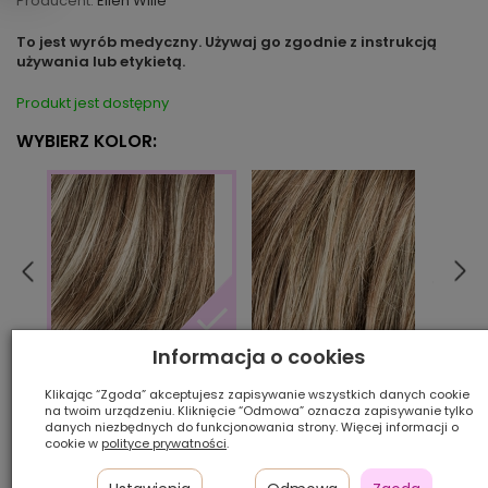
Producent:
Ellen Wille
To jest wyrób medyczny. Używaj go zgodnie z instrukcją
używania lub etykietą.
Produkt jest dostępny
WYBIERZ KOLOR:
Informacja o cookies
bernstein rooted
black
sandmulti rooted
Klikając “Zgoda” akceptujesz zapisywanie wszystkich danych cookie
na twoim urządzeniu. Kliknięcie “Odmowa” oznacza zapisywanie tylko
danych niezbędnych do funkcjonowania strony. Więcej informacji o
Ilość szt.:
cookie w
polityce prywatności
.