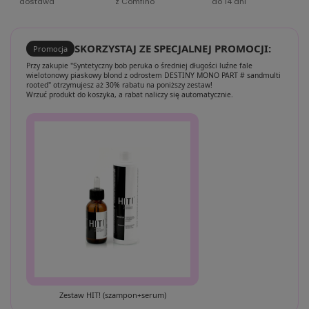
dostawa
z Comfino
do 14 dni
SKORZYSTAJ ZE SPECJALNEJ PROMOCJI:
Promocja
Przy zakupie "Syntetyczny bob peruka o średniej długości luźne fale
wielotonowy piaskowy blond z odrostem DESTINY MONO PART # sandmulti
rooted" otrzymujesz aż 30% rabatu na poniższy zestaw!
Wrzuć produkt do koszyka, a rabat naliczy się automatycznie.
Zestaw HIT! (szampon+serum)