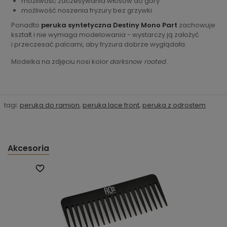
możliwość zaczesywania włosów do góry
możliwość noszenia fryzury bez grzywki
Ponadto
peruka syntetyczna Destiny Mono Part
zachowuje
kształt i nie wymaga modelowania - wystarczy ją założyć
i przeczesać palcami, aby fryzura dobrze wyglądała.
Modelka na zdjęciu nosi kolor
darksnow rooted
.
tagi:
peruka do ramion
,
peruka lace front
,
peruka z odrostem
Akcesoria