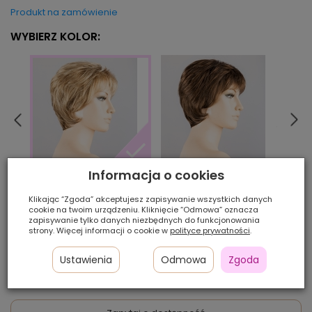
Produkt na zamówienie
WYBIERZ KOLOR:
Informacja o cookies
chocolate/mix
cham
carmel/mix
Klikając “Zgoda” akceptujesz zapisywanie wszystkich danych
cookie na twoim urządzeniu. Kliknięcie “Odmowa” oznacza
zapisywanie tylko danych niezbędnych do funkcjonowania
Ilość szt.:
strony. Więcej informacji o cookie w
polityce prywatności
.
1 600,00 zł
Ustawienia
Odmowa
Zgoda