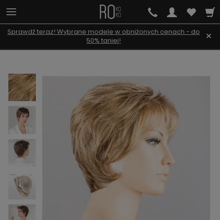
Sprawdź teraz! Wybrane modele w obniżonych cenach - do
×
50% taniej!