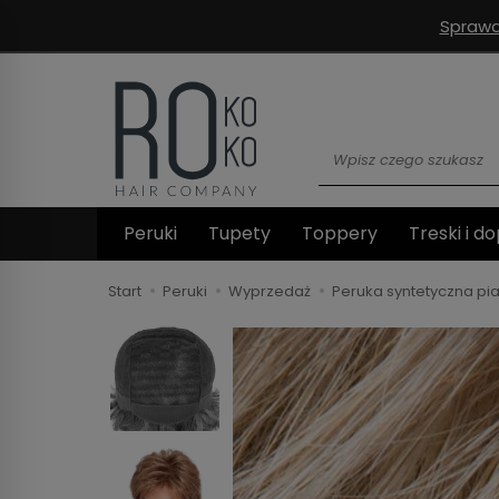
Sprawd
Wyszukaj
Peruki
Tupety
Toppery
Treski i do
Start
Peruki
Wyprzedaż
Peruka syntetyczna pi