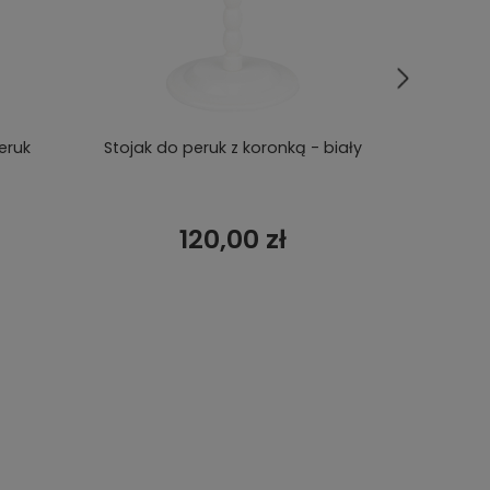
eruk
Stojak do peruk z koronką - biały
Stojak
120,00 zł