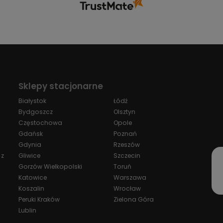
Sklepy stacjonarne
Białystok
Łódź
Bydgoszcz
Olsztyn
Częstochowa
Opole
Gdańsk
Poznań
Gdynia
Rzeszów
 z
Gliwice
Szczecin
Gorzów Wielkopolski
Toruń
Katowice
Warszawa
Koszalin
Wrocław
Peruki Kraków
Zielona Góra
Lublin