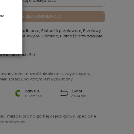
Zapytaj o dostępność
VIDEOKONSULTACJA
 do
atność przy odbiorze, Płatność przelewem, Przelewy
 Rokoko, Przelewy24, Comfino, Płatność przy zakupie
punkcie
ybkie płatności Blik.
ntowany kolor może różnić się od rzeczywistego w
ień sprzętu, na którym jest wyświetlany.
Raty 0%
Zwrot
z Comfino
do 14 dni
lu i mikroskóra na górnej części głowy. Specjalne
a modelowania.