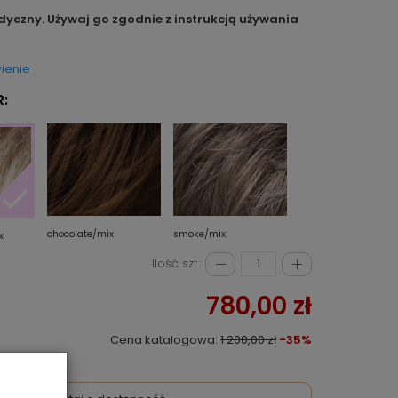
dyczny. Używaj go zgodnie z instrukcją używania
ienie
:
chocolate/mix
smoke/mix
x
Ilość szt.:
780,00 zł
Cena katalogowa:
1 200,00 zł
-35%