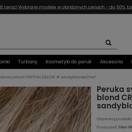
ź teraz! Wybrane modele w obniżonych cenach - do 50% tan
pinki
Turbany
Kosmetyki do peruk
Akcesoria
askowy blond CRYSTAL DELUXE # sandyblonde/mix*
Peruka s
blond CR
sandybl
Obserwuj produkt:
Producent:
Ellen W