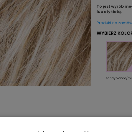
To jest wyrób me
lub etykietą.
Produkt na zamów
WYBIERZ KOLOR
sandyblonde/mi