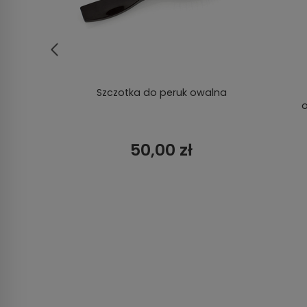
zarny
Szczotka do peruk owalna
o
50,00 zł