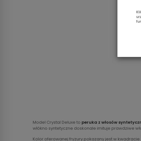
Kl
ur
fu
Model Crystal Deluxe to
peruka z włosów syntetycz
włókno syntetyczne doskonale imituje prawdziwe włos
Kolor oferowanej fryzury pokazany jest w kwadracie