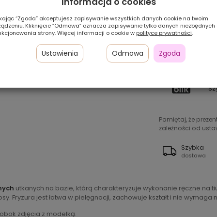
Informacja o cookies
ikając “Zgoda” akceptujesz zapisywanie wszystkich danych cookie na twoim
ządzeniu. Kliknięcie “Odmowa” oznacza zapisywanie tylko danych niezbędnych
nkcjonowania strony. Więcej informacji o cookie w
polityce prywatności
.
Pł
Ustawienia
Odmowa
Zgoda
24
w 
Sz
Pamiętaj, że preze
zależności od ustaw
Szybka
dostawa
nych
utkanych na bazie, którą charakteryzuje wykonanie ręczne na tiu
y. Fryzura jest łatwa w pielęgnacji, zachowuje kształt i nie wymag
 obok zdjęcia z modelką.