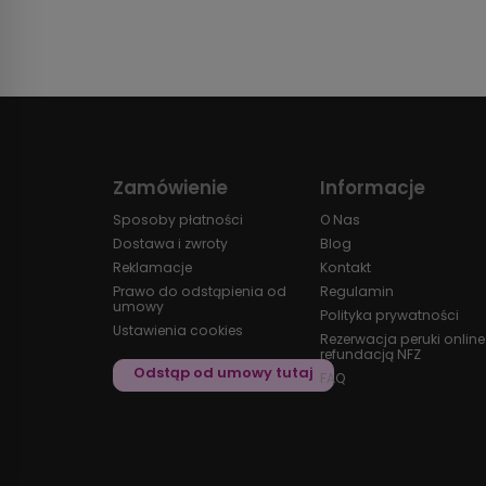
Zamówienie
Informacje
Sposoby płatności
O Nas
Dostawa i zwroty
Blog
Reklamacje
Kontakt
Prawo do odstąpienia od
Regulamin
umowy
Polityka prywatności
Ustawienia cookies
Rezerwacja peruki online
refundacją NFZ
FAQ