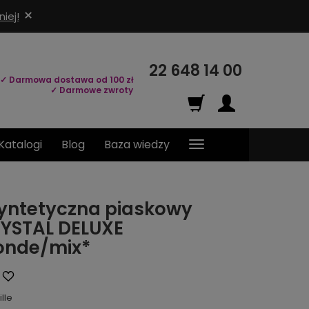
×
iej!
22 648 14 00
✓ Darmowa dostawa od 100 zł
✓ Darmowe zwroty
Katalogi
Blog
Baza wiedzy
yntetyczna piaskowy
YSTAL DELUXE
onde/mix*
ille