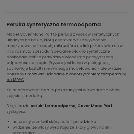
Peruka syntetyczna termoodporna
Model Cover Mono Part to peruka z włosów syntetycznych
utkanych na bazie, którą charakteryzuje wykonanie
maszynowe na tresach, mikroskóra na linii przedziałka oraz
linia rozmyta z przodu. Specjalne włókno syntetyczne
doskonale imituje prawdziwe włosy i ma podwyższoną
odporność na ciepło. Fryzura jest łatwa w pielęgnacji,
zachowuje kształt i nie wymaga modelowania - ale w razie
potrzeby
umożliwia układanie z wykorzystaniem temperatury
do 130°C
.
Kolor oferowanej fryzury pokazany jest w kwadracie obok
zdjęcia z modelką.
Dzięki bazie
peruki termoodpornej Cover Mono Part
zyskujesz:
naturalny prześwit skóry na linii przedziałka
wrażenie, że włosy wyrastają ze skóry głowy na linii
przedziałka