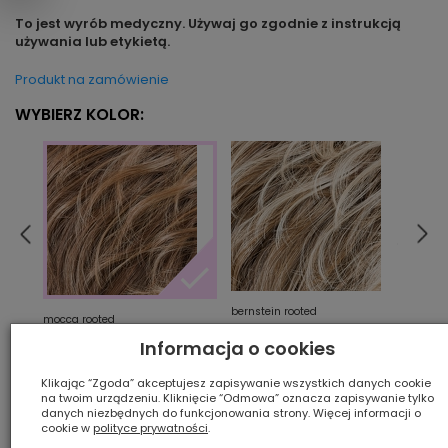
To jest wyrób medyczny. Używaj go zgodnie z instrukcją
używania lub etykietą.
Produkt na zamówienie
WYBIERZ KOLOR:
bernstein rooted
coffe
mocca rooted
Informacja o cookies
Ilość szt.:
Klikając “Zgoda” akceptujesz zapisywanie wszystkich danych cookie
na twoim urządzeniu. Kliknięcie “Odmowa” oznacza zapisywanie tylko
danych niezbędnych do funkcjonowania strony. Więcej informacji o
1 450,00 zł
cookie w
polityce prywatności
.