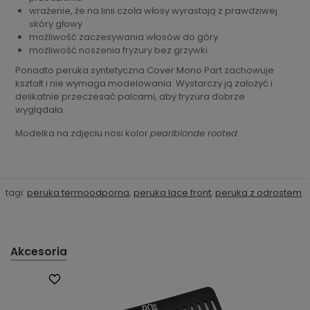
wrażenie, że na linii czoła włosy wyrastają z prawdziwej
skóry głowy
możliwość zaczesywania włosów do góry
możliwość noszenia fryzury bez grzywki
Ponadto peruka syntetyczna Cover Mono Part zachowuje
kształt i nie wymaga modelowania. Wystarczy ją założyć i
delikatnie przeczesać palcami, aby fryzura dobrze
wyglądała.
Modelka na zdjęciu nosi kolor
pearlblonde rooted
.
tagi:
peruka termoodporna
,
peruka lace front
,
peruka z odrostem
Akcesoria