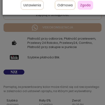
Ustawienia
Odmowa
Zgoda
Zapytaj o dostępność
VIDEOKONSULTACJA
Płatność przy odbiorze, Płatność przelewem,
Przelewy 24 Rokoko, Przelewy24, Comfino,
Płatność przy zakupie w punkcie
Szybkie płatności Blik.
Pamiętaj, że prezentowany kolor może różnić się od rzeczywistego
w zależności od ustawień sprzętu, na którym jest wyświetlany.
Szybka
Raty 0%
Zwrot
dostawa
z Comfino
do 14 dni