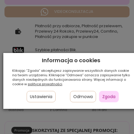
VIDEOKONSULTACJA
Płatność przy odbiorze, Płatność przelewem,
Przelewy 24 Rokoko, Przelewy24, Comfino,
Płatność przy zakupie w punkcie
Szybkie płatności Blik.
Informacja o cookies
Klikając “Zgoda” akceptujesz zapisywanie wszystkich danych cookie
na twoim urządzeniu. Kliknięcie “Odmowa” oznacza zapisywanie tylko
danych niezbędnych do funkcjonowania strony. Więcej informacji o
cookie w
polityce prywatności
.
Pamiętaj, że prezentowany kolor może różnić się od rzeczywistego
w zależności od ustawień sprzętu, na którym jest wyświetlany.
Ustawienia
Odmowa
Zgoda
Szybka
Raty 0%
Zwrot
dostawa
z Comfino
do 14 dni
SKORZYSTAJ ZE SPECJALNEJ PROMOCJI:
Promocja