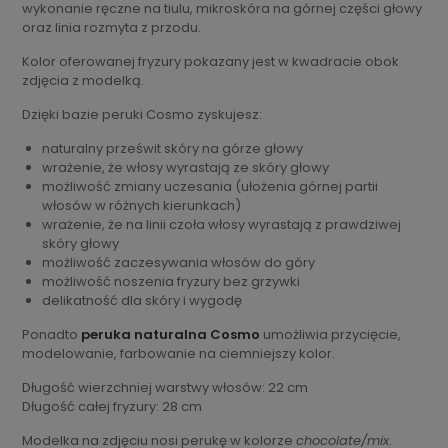
wykonanie ręczne na tiulu, mikroskóra na górnej części głowy
oraz linia rozmyta z przodu.
Kolor oferowanej fryzury pokazany jest w kwadracie obok
zdjęcia z modelką.
Dzięki bazie peruki Cosmo zyskujesz:
naturalny prześwit skóry na górze głowy
wrażenie, że włosy wyrastają ze skóry głowy
możliwość zmiany uczesania (ułożenia górnej partii
włosów w różnych kierunkach)
wrażenie, że na linii czoła włosy wyrastają z prawdziwej
skóry głowy
możliwość zaczesywania włosów do góry
możliwość noszenia fryzury bez grzywki
delikatność dla skóry i wygodę
Ponadto
peruka naturalna Cosmo
umożliwia przycięcie,
modelowanie, farbowanie na ciemniejszy kolor.
Długość wierzchniej warstwy włosów: 22 cm
Długość całej fryzury: 28 cm
Modelka na zdjęciu nosi perukę w kolorze
chocolate/mix
.