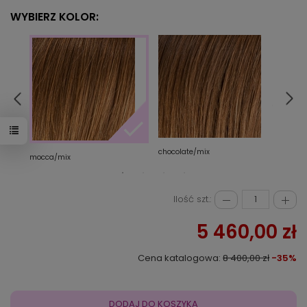
WYBIERZ KOLOR:
chocolate/mix
dark
mocca/mix
Ilość szt.:
5 460,00 zł
Cena katalogowa:
8 400,00 zł
-35%
DODAJ DO KOSZYKA