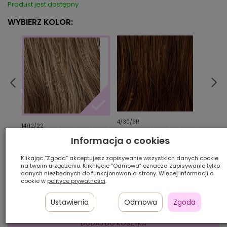
Produkt jest dostępny
WYBIERZ KOLOR:
4/30/6R
4/6
14/12/22
Informacja o cookies
Ilość szt.:
Klikając “Zgoda” akceptujesz zapisywanie wszystkich danych cookie
na twoim urządzeniu. Kliknięcie “Odmowa” oznacza zapisywanie tylko
danych niezbędnych do funkcjonowania strony. Więcej informacji o
750,00 zł
cookie w
polityce prywatności
.
Ustawienia
Odmowa
Zgoda
DODAJ DO KOSZYKA