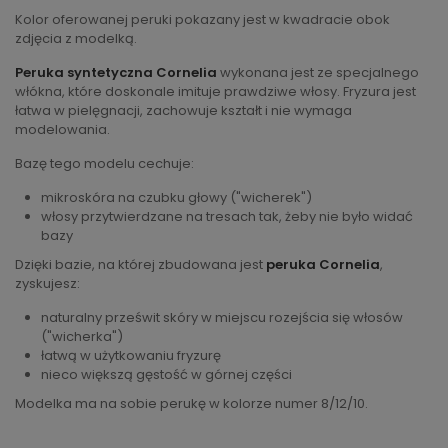
Kolor oferowanej peruki pokazany jest w kwadracie obok
zdjęcia z modelką.
Peruka syntetyczna Cornelia
wykonana jest ze specjalnego
włókna, które doskonale imituje prawdziwe włosy. Fryzura jest
łatwa w pielęgnacji, zachowuje kształt i nie wymaga
modelowania.
Bazę tego modelu cechuje:
mikroskóra na czubku głowy ("wicherek")
włosy przytwierdzane na tresach tak, żeby nie było widać
bazy
Dzięki bazie, na której zbudowana jest
peruka Cornelia
,
zyskujesz:
naturalny prześwit skóry w miejscu rozejścia się włosów
("wicherka")
łatwą w użytkowaniu fryzurę
nieco większą gęstość w górnej części
Modelka ma na sobie perukę w kolorze numer 8/12/10.