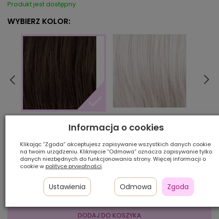
Produkt jest dostępny
WYBIERZ KOLOR:
59
4/30
4/6
Informacja o cookies
Klikając “Zgoda” akceptujesz zapisywanie wszystkich danych cookie
Ilość szt.:
na twoim urządzeniu. Kliknięcie “Odmowa” oznacza zapisywanie tylko
danych niezbędnych do funkcjonowania strony. Więcej informacji o
cookie w
polityce prywatności
.
750,00 zł
Ustawienia
Odmowa
Zgoda
DODAJ DO KOSZYKA