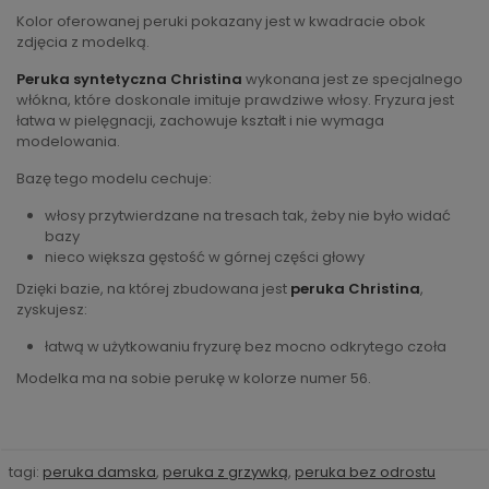
Kolor oferowanej peruki pokazany jest w kwadracie obok
zdjęcia z modelką.
Peruka syntetyczna Christina
wykonana jest ze specjalnego
włókna, które doskonale imituje prawdziwe włosy. Fryzura jest
łatwa w pielęgnacji, zachowuje kształt i nie wymaga
modelowania.
Bazę tego modelu cechuje:
włosy przytwierdzane na tresach tak, żeby nie było widać
bazy
nieco większa gęstość w górnej części głowy
Dzięki bazie, na której zbudowana jest
peruka Christina
,
zyskujesz:
łatwą w użytkowaniu fryzurę bez mocno odkrytego czoła
Modelka ma na sobie perukę w kolorze numer 56.
tagi:
peruka damska
,
peruka z grzywką
,
peruka bez odrostu