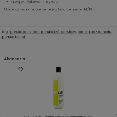
łatwą w użytkowaniu fryzurę
Modelka ma na sobie perukę w kolorze numer 14/16.
tagi:
peruka lace front
,
peruka krótkie włosy
,
peruka bez odrostu
,
peruka blond
Akcesoria
BEST CARE - szampon oczyszczający do