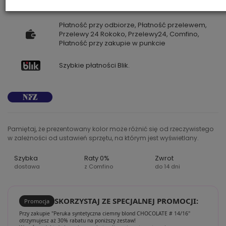
VIDEOKONSULTACJA
Płatność przy odbiorze, Płatność przelewem,
Przelewy 24 Rokoko, Przelewy24, Comfino,
Płatność przy zakupie w punkcie
Szybkie płatności Blik.
Pamiętaj, że prezentowany kolor może różnić się od rzeczywistego
w zależności od ustawień sprzętu, na którym jest wyświetlany.
Szybka
Raty 0%
Zwrot
dostawa
z Comfino
do 14 dni
SKORZYSTAJ ZE SPECJALNEJ PROMOCJI:
Promocja
Przy zakupie "Peruka syntetyczna ciemny blond CHOCOLATE # 14/16"
otrzymujesz aż 30% rabatu na poniższy zestaw!