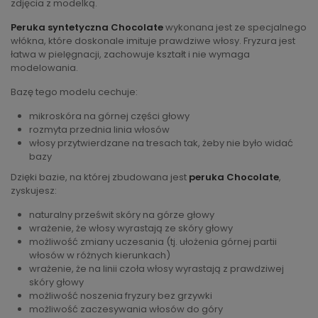
zdjęcia z modelką.
Peruka syntetyczna Chocolate
wykonana jest ze specjalnego
włókna, które doskonale imituje prawdziwe włosy. Fryzura jest
łatwa w pielęgnacji, zachowuje kształt i nie wymaga
modelowania.
Bazę tego modelu cechuje:
mikroskóra na górnej części głowy
rozmyta przednia linia włosów
włosy przytwierdzane na tresach tak, żeby nie było widać
bazy
Dzięki bazie, na której zbudowana jest
peruka Chocolate
,
zyskujesz:
naturalny prześwit skóry na górze głowy
wrażenie, że włosy wyrastają ze skóry głowy
możliwość zmiany uczesania (tj. ułożenia górnej partii
włosów w różnych kierunkach)
wrażenie, że na linii czoła włosy wyrastają z prawdziwej
skóry głowy
możliwość noszenia fryzury bez grzywki
możliwość zaczesywania włosów do góry