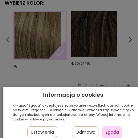
WYBIERZ KOLOR:
4/30/27/4R
26/2
14/16
Ilość szt.:
Informacja o cookies
1 500,00 zł
Klikając “Zgoda” akceptujesz zapisywanie wszystkich danych cookie
na twoim urządzeniu. Kliknięcie “Odmowa” oznacza zapisywanie tylko
danych niezbędnych do funkcjonowania strony. Więcej informacji o
cookie w
polityce prywatności
.
DODAJ DO KOSZYKA
Ustawienia
Odmowa
Zgoda