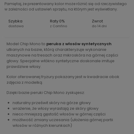
Pamiętaj, że prezentowany kolor może różnić się od rzeczywistego
w zależności od ustawień sprzętu, na którym jest wyświetlany.
Szybka
Raty 0%
Zwrot
dostawa
z Comfino
do 14 dni
Model Chip Mono to
peruka z włosów syntetycznych
utkanych na bazie, którą charakteryzuje wykonanie
maszynowe na tresach oraz mikroskóra na górnej części
głowy. Specjalne włókno syntetyczne doskonale imituje
prawdziwe włosy.
Kolor oferowanej fryzury pokazany jest w kwadracie obok
zdjęcia z modelką.
Dzięki bazie peruki Chip Mono zyskujesz:
naturalny prześwit skóry na górze głowy
wrażenie, że włosy wyrastają ze skóry głowy
nieco mniejszą gęstość włosów w górnej części
możliwość zmiany uczesania (ułożenia górnej partii
włosów w różnych kierunkach)