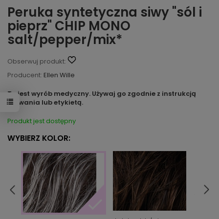
Peruka syntetyczna siwy "sól i
pieprz" CHIP MONO
salt/pepper/mix*
Obserwuj produkt:
Producent:
Ellen Wille
To jest wyrób medyczny. Używaj go zgodnie z instrukcją
używania lub etykietą.
Produkt jest dostępny
WYBIERZ KOLOR:
irish