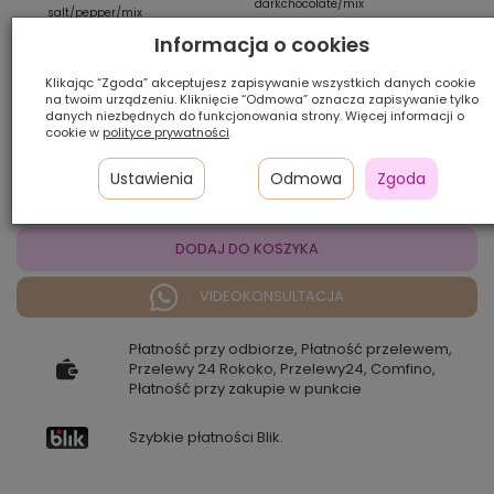
darkchocolate/mix
salt/pepper/mix
Informacja o cookies
Ilość szt.:
Klikając “Zgoda” akceptujesz zapisywanie wszystkich danych cookie
na twoim urządzeniu. Kliknięcie “Odmowa” oznacza zapisywanie tylko
danych niezbędnych do funkcjonowania strony. Więcej informacji o
450,00 zł
cookie w
polityce prywatności
.
Cena katalogowa:
900,00 zł
-50%
Ustawienia
Odmowa
Zgoda
DODAJ DO KOSZYKA
VIDEOKONSULTACJA
Płatność przy odbiorze, Płatność przelewem,
Przelewy 24 Rokoko, Przelewy24, Comfino,
Płatność przy zakupie w punkcie
Szybkie płatności Blik.