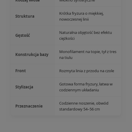
Rodzaj włosa
Włókno syntetyczne
Krótka fryzura o miękkiej,
Struktura
nowoczesnej linii
Naturalna objętość bez efektu
Gęstość
ciężkości
Monofilament na topie, tył z tres
Konstrukcja bazy
na tiulu
Front
Rozmyta linia z przodu na czole
Gotowa forma fryzury, łatwa w
Stylizacja
codziennym układaniu
Codzienne noszenie, obwód
Przeznaczenie
standardowy 54–56 cm