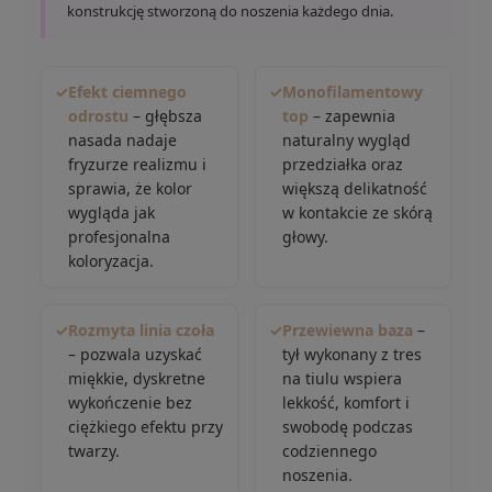
konstrukcję stworzoną do noszenia każdego dnia.
✓
Efekt ciemnego
✓
Monofilamentowy
odrostu
– głębsza
top
– zapewnia
nasada nadaje
naturalny wygląd
fryzurze realizmu i
przedziałka oraz
sprawia, że kolor
większą delikatność
wygląda jak
w kontakcie ze skórą
profesjonalna
głowy.
koloryzacja.
✓
Rozmyta linia czoła
✓
Przewiewna baza
–
– pozwala uzyskać
tył wykonany z tres
miękkie, dyskretne
na tiulu wspiera
wykończenie bez
lekkość, komfort i
ciężkiego efektu przy
swobodę podczas
twarzy.
codziennego
noszenia.