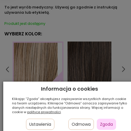
To jest wyrób medyczny. Używaj go zgodnie z instrukcją
używania lub etykietą.
Produkt jest dostępny
WYBIERZ KOLOR:
Informacja o cookies
aube
espresso/mix
sandmulti/rooted
Klikając “Zgoda” akceptujesz zapisywanie wszystkich danych cookie
na twoim urządzeniu. Kliknięcie “Odmowa” oznacza zapisywanie tylko
danych niezbędnych do funkcjonowania strony. Więcej informacji o
cookie w
polityce prywatności
.
Ilość szt.:
Ustawienia
Odmowa
Zgoda
1 150,00 zł