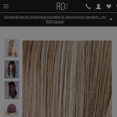
Sprawdź teraz! Wybrane modele w obniżonych cenach - do
×
50% taniej!