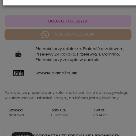
DODAJ DO KOSZYKA
VIDEOKONSULTACJA
Płatność przy odbiorze, Płatność przelewem,
Przelewy 24 Rokoko, Przelewy24, Comfino,
Płatność przy zakupie w punkcie
Szybkie płatności Blik.
Pamiętaj, że prezentowany kolor może różnić się od rzeczywistego
w zależności od ustawień sprzętu, na którym jest wyświetlany.
Szybka
Raty 0%
Zwrot
dostawa
z Comfino
do 14 dni
SKORZYSTAJ ZE SPECJALNEJ PROMOCJI:
Promocja