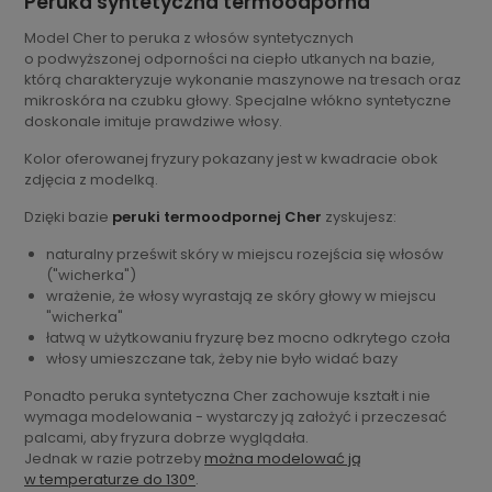
Peruka syntetyczna termoodporna
Model Cher to peruka z włosów syntetycznych
o podwyższonej odporności na ciepło utkanych na bazie,
którą charakteryzuje wykonanie maszynowe na tresach oraz
mikroskóra na czubku głowy. Specjalne włókno syntetyczne
doskonale imituje prawdziwe włosy.
Kolor oferowanej fryzury pokazany jest w kwadracie obok
zdjęcia z modelką.
Dzięki bazie
peruki termoodpornej Cher
zyskujesz:
naturalny prześwit skóry w miejscu rozejścia się włosów
("wicherka")
wrażenie, że włosy wyrastają ze skóry głowy w miejscu
"wicherka"
łatwą w użytkowaniu fryzurę bez mocno odkrytego czoła
włosy umieszczane tak, żeby nie było widać bazy
Ponadto peruka syntetyczna Cher zachowuje kształt i nie
wymaga modelowania - wystarczy ją założyć i przeczesać
palcami, aby fryzura dobrze wyglądała.
Jednak w razie potrzeby
można modelować ją
w temperaturze do 130°
.