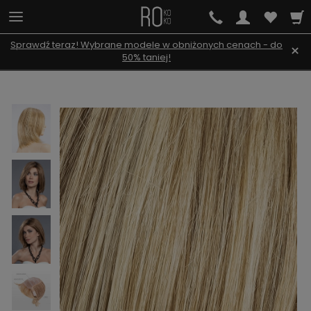
Sprawdź teraz! Wybrane modele w obniżonych cenach - do
×
50% taniej!