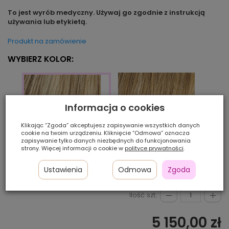
To jest wyrób medyczny. Używaj go zgodnie z instrukcją
używania lub etykietą.
Produkt na zamówienie
WYBIERZ KOLOR:
Informacja o cookies
Klikając “Zgoda” akceptujesz zapisywanie wszystkich danych
cookie na twoim urządzeniu. Kliknięcie “Odmowa” oznacza
zapisywanie tylko danych niezbędnych do funkcjonowania
strony. Więcej informacji o cookie w
polityce prywatności
.
lightbernstein/rooted
nutb
sandyblonde/rooted
Ustawienia
Odmowa
Zgoda
Ilość szt.:
5 150,00 zł