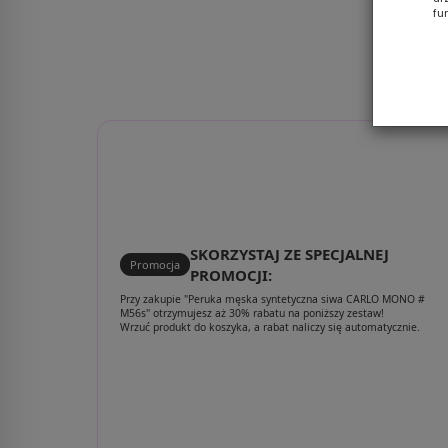
fu
SKORZYSTAJ ZE SPECJALNEJ
Promocja
PROMOCJI:
Przy zakupie "Peruka męska syntetyczna siwa CARLO MONO #
M56s" otrzymujesz aż 30% rabatu na poniższy zestaw!
Wrzuć produkt do koszyka, a rabat naliczy się automatycznie.