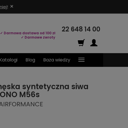
×
iej!
22 648 14 00
✓ Darmowa dostawa od 100 zł
✓ Darmowe zwroty
Katalogi
Blog
Baza wiedzy
ęska syntetyczna siwa
MONO M56s
HAIRFORMANCE