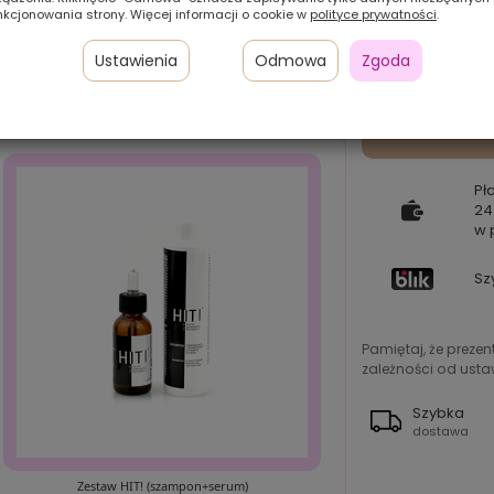
nkcjonowania strony. Więcej informacji o cookie w
polityce prywatności
.
Ustawienia
Odmowa
Zgoda
Pł
24
w 
Sz
Pamiętaj, że preze
zależności od ustaw
Szybka
dostawa
Zestaw HIT! (szampon+serum)