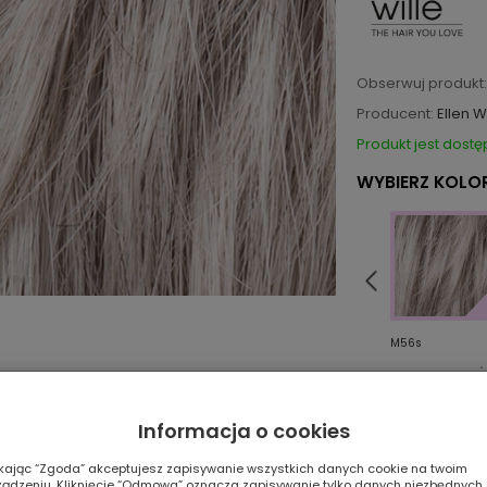
Obserwuj produkt:
Producent:
Ellen W
Produkt jest dostę
WYBIERZ KOLOR
M46S
M51S
M56s
Informacja o cookies
ikając “Zgoda” akceptujesz zapisywanie wszystkich danych cookie na twoim
ządzeniu. Kliknięcie “Odmowa” oznacza zapisywanie tylko danych niezbędnych