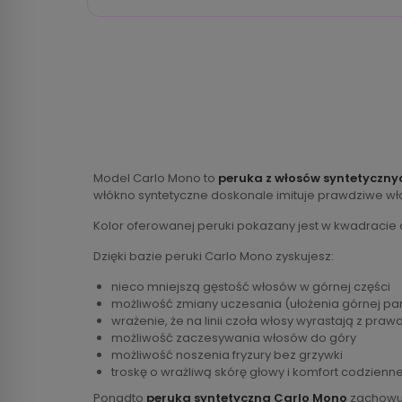
Model Carlo Mono to
peruka z włosów syntetyczny
włókno syntetyczne doskonale imituje prawdziwe wł
Kolor oferowanej peruki pokazany jest w kwadraci
Dzięki bazie peruki Carlo Mono zyskujesz:
nieco mniejszą gęstość włosów w górnej części
możliwość zmiany uczesania (ułożenia górnej par
wrażenie, że na linii czoła włosy wyrastają z praw
możliwość zaczesywania włosów do góry
możliwość noszenia fryzury bez grzywki
troskę o wrażliwą skórę głowy i komfort codzien
Ponadto
peruka syntetyczna Carlo Mono
zachowuj