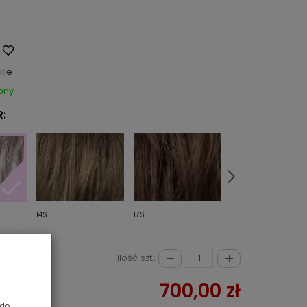
ille
pny
:
14S
17S
M36S
Ilość szt.:
700,00 zł
 do