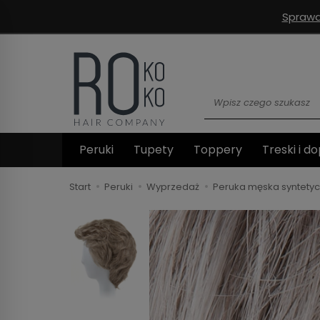
Sprawd
Wyszukaj
Peruki
Tupety
Toppery
Treski i do
Start
Peruki
Wyprzedaż
Peruka męska syntety