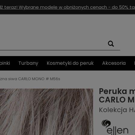
ź teraz! Wybrane modele w obniżonych cenach - do 50% tan
pinki
Turbany
Kosmetyki do peruk
Akcesoria
czna siwa CARLO MONO # M56s
Peruka m
CARLO 
Kolekcja 