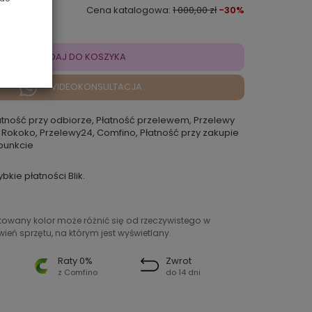
Cena katalogowa:
1 000,00 zł
-30%
DODAJ DO KOSZYKA
VIDEOKONSULTACJA
atność przy odbiorze, Płatność przelewem, Przelewy
 Rokoko, Przelewy24, Comfino, Płatność przy zakupie
punkcie
ybkie płatności Blik.
ntowany kolor może różnić się od rzeczywistego w
ień sprzętu, na którym jest wyświetlany.
Raty 0%
Zwrot
z Comfino
do 14 dni