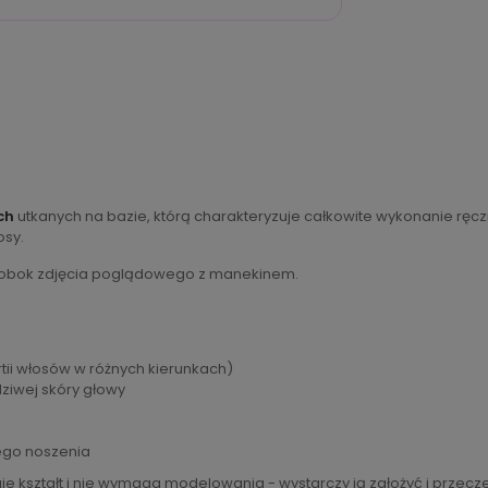
ch
utkanych na bazie, którą charakteryzuje całkowite wykonanie ręczne
osy.
e obok zdjęcia poglądowego z manekinem.
tii włosów w różnych kierunkach)
dziwej skóry głowy
nego noszenia
e kształt i nie wymaga modelowania - wystarczy ją założyć i przecz