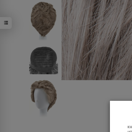
M44S
Kl
ur