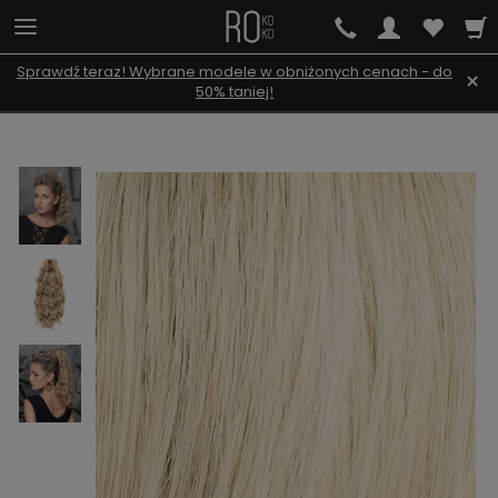
Sprawdź teraz! Wybrane modele w obniżonych cenach - do
×
50% taniej!