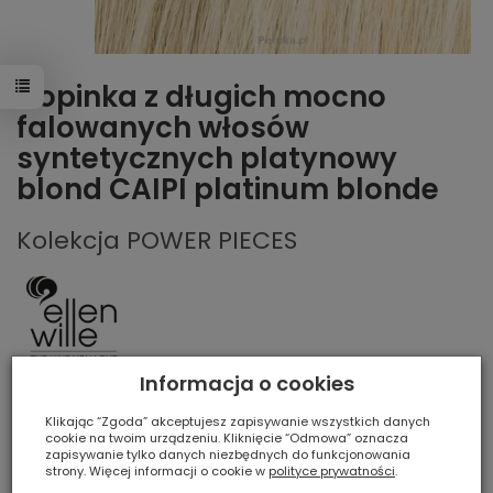
Dopinka z długich mocno
falowanych włosów
syntetycznych platynowy
blond CAIPI platinum blonde
Kolekcja POWER PIECES
Informacja o cookies
Klikając “Zgoda” akceptujesz zapisywanie wszystkich danych
Obserwuj produkt:
cookie na twoim urządzeniu. Kliknięcie “Odmowa” oznacza
zapisywanie tylko danych niezbędnych do funkcjonowania
Producent:
Ellen Wille
strony. Więcej informacji o cookie w
polityce prywatności
.
Produkt na zamówienie