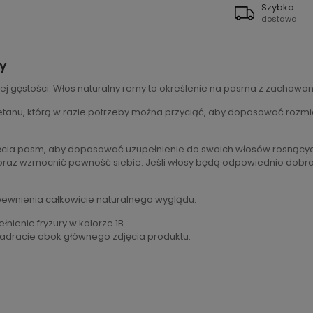
Szybka
dostawa
y
nej gęstości. Włos naturalny remy to określenie na pasma z zachowan
anu, którą w razie potrzeby można przyciąć, aby dopasować rozmiar.
ięcia pasm, aby dopasować uzupełnienie do swoich włosów rosnących
oraz wzmocnić pewność siebie. Jeśli włosy będą odpowiednio dobran
pewnienia całkowicie naturalnego wyglądu.
nienie fryzury w kolorze 1B.
wadracie obok głównego zdjęcia produktu.