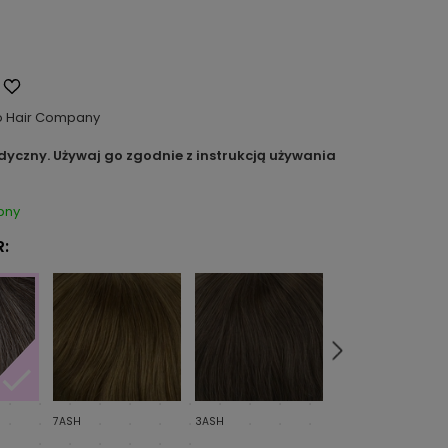
o Hair Company
dyczny. Używaj go zgodnie z instrukcją używania
pny
:
7ASH
3ASH
4ASH