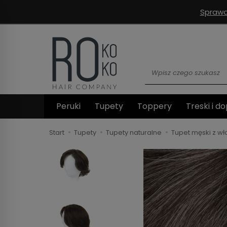
Sprawd
Wyszukaj
Peruki
Tupety
Toppery
Treski i do
Start
Tupety
Tupety naturalne
Tupet męski z w