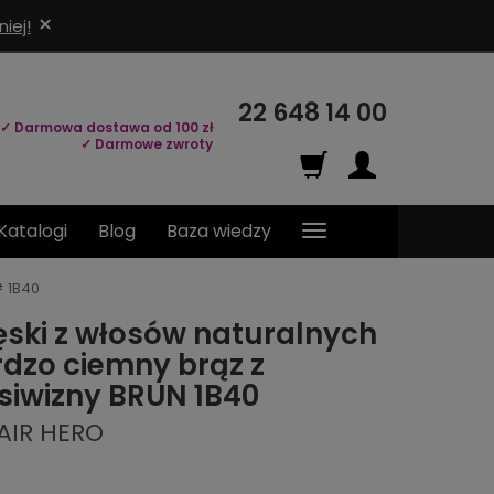
×
iej!
22 648 14 00
✓ Darmowa dostawa od 100 zł
✓ Darmowe zwroty
Katalogi
Blog
Baza wiedzy
# 1B40
ski z włosów naturalnych
dzo ciemny brąz z
siwizny BRUN 1B40
AIR HERO