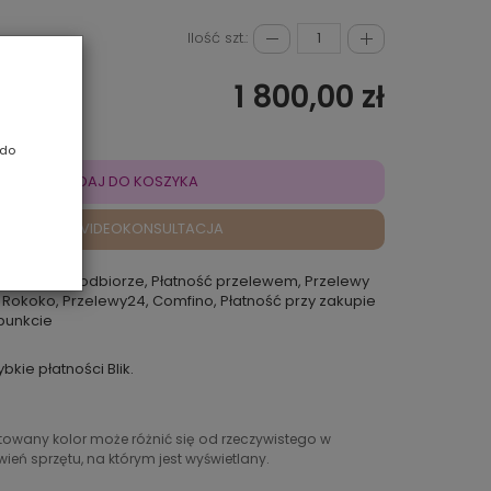
Ilość szt.:
1 800,00 zł
 do
DODAJ DO KOSZYKA
VIDEOKONSULTACJA
atność przy odbiorze, Płatność przelewem, Przelewy
 Rokoko, Przelewy24, Comfino, Płatność przy zakupie
punkcie
ybkie płatności Blik.
ntowany kolor może różnić się od rzeczywistego w
ień sprzętu, na którym jest wyświetlany.