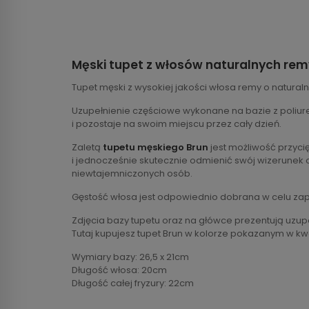
Męski tupet z włosów naturalnych rem
Tupet męski z wysokiej jakości włosa remy o natural
Uzupełnienie częściowe wykonane na bazie z poliuret
i pozostaje na swoim miejscu przez cały dzień.
Zaletą
tupetu męskiego Brun
jest możliwość przyc
i jednocześnie skutecznie odmienić swój wizerunek 
niewtajemniczonych osób.
Gęstość włosa jest odpowiednio dobrana w celu za
Zdjęcia bazy tupetu oraz na główce prezentują uzupeł
Tutaj kupujesz tupet Brun w kolorze pokazanym w k
Wymiary bazy: 26,5 x 21cm
Długość włosa: 20cm
Długość całej fryzury: 22cm