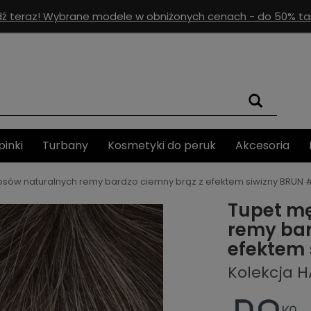
ź teraz! Wybrane modele w obniżonych cenach - do 50% tan
pinki
Turbany
Kosmetyki do peruk
Akcesoria
łosów naturalnych remy bardzo ciemny brąz z efektem siwizny BRUN 
Tupet mę
remy bar
efektem 
Kolekcja H