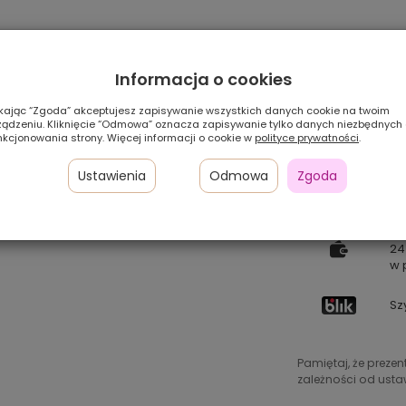
Informacja o cookies
ikając “Zgoda” akceptujesz zapisywanie wszystkich danych cookie na twoim
ządzeniu. Kliknięcie “Odmowa” oznacza zapisywanie tylko danych niezbędnych
nkcjonowania strony. Więcej informacji o cookie w
polityce prywatności
.
Ustawienia
Odmowa
Zgoda
Pł
24
w 
Sz
Pamiętaj, że preze
zależności od ustaw