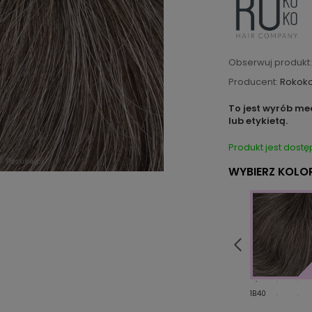
Obserwuj produkt:
Producent:
Rokok
To jest wyrób me
lub etykietą.
Produkt jest dostę
WYBIERZ KOLOR
2
1
1B40