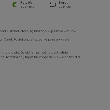
Raty 0%
Zwrot
z Comfino
do 14 dni
ymi łuskami, które są ułożone w jednym kierunku.
 Dzięki takiej bazie tupet nie przesuwa się
 na głowie. Dzięki temu można dyskretnie
e, to założony tupet Brun będzie niewidoczny dla