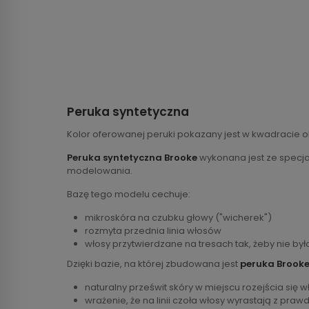
Peruka syntetyczna
Kolor oferowanej peruki pokazany jest w kwadracie o
Peruka syntetyczna Brooke
wykonana jest ze specjal
modelowania.
Bazę tego modelu cechuje:
mikroskóra na czubku głowy ("wicherek")
rozmyta przednia linia włosów
włosy przytwierdzane na tresach tak, żeby nie by
Dzięki bazie, na której zbudowana jest
peruka Brook
naturalny prześwit skóry w miejscu rozejścia się 
wrażenie, że na linii czoła włosy wyrastają z praw