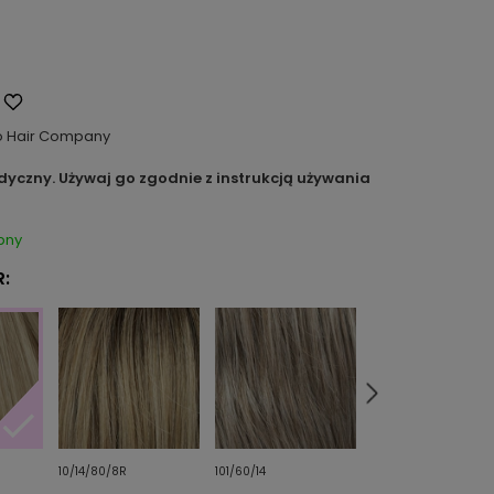
o Hair Company
dyczny. Używaj go zgodnie z instrukcją używania
pny
:
10/14/80/8R
101/60/14
14/16