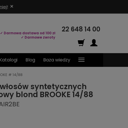
×
iej!
22 648 14 00
✓ Darmowa dostawa od 100 zł
✓ Darmowe zwroty
Katalogi
Blog
Baza wiedzy
OOKE # 14/88
 włosów syntetycznych
owy blond BROOKE 14/88
AIR2BE