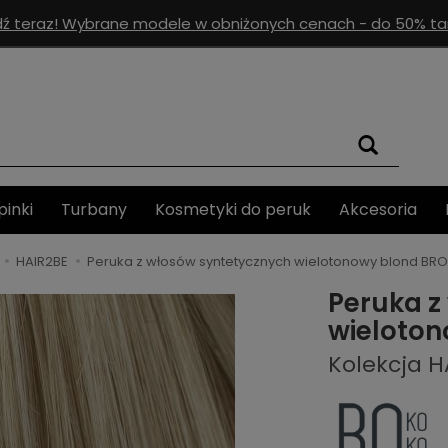
ź teraz! Wybrane modele w obniżonych cenach - do 50% tan
pinki
Turbany
Kosmetyki do peruk
Akcesoria
HAIR2BE
Peruka z włosów syntetycznych wielotonowy blond BR
Peruka z
wieloton
Kolekcja H