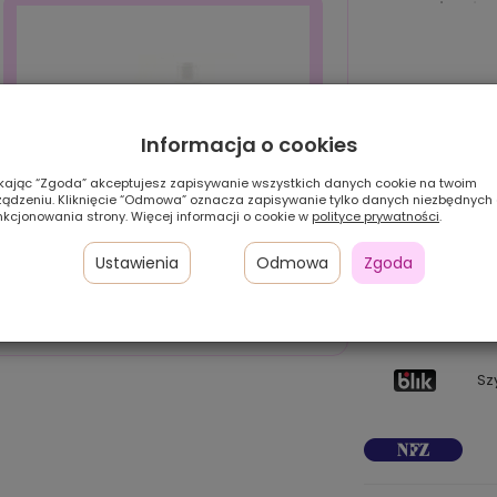
Informacja o cookies
ikając “Zgoda” akceptujesz zapisywanie wszystkich danych cookie na twoim
ządzeniu. Kliknięcie “Odmowa” oznacza zapisywanie tylko danych niezbędnych
nkcjonowania strony. Więcej informacji o cookie w
polityce prywatności
.
Ustawienia
Odmowa
Zgoda
Pł
24
Zestaw HIT! (szampon+serum)
w 
Sz