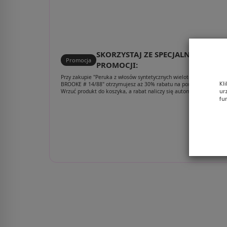
SKORZYSTAJ ZE SPECJALNEJ
Promocja
PROMOCJI:
Przy zakupie "Peruka z włosów syntetycznych wielotonowy blond
Kl
BROOKE # 14/88" otrzymujesz aż 30% rabatu na poniższy zestaw!
ur
Wrzuć produkt do koszyka, a rabat naliczy się automatycznie.
fu