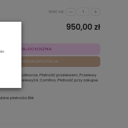
Ilość szt.:
950,00 zł
DODAJ DO KOSZYKA
 do
VIDEOKONSULTACJA
atność przy odbiorze, Płatność przelewem, Przelewy
 Rokoko, Przelewy24, Comfino, Płatność przy zakupie
punkcie
ybkie płatności Blik.