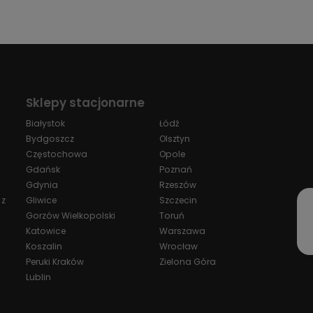
Sklepy stacjonarne
Białystok
Łódź
Bydgoszcz
Olsztyn
Częstochowa
Opole
Gdańsk
Poznań
Gdynia
Rzeszów
 z
Gliwice
Szczecin
Gorzów Wielkopolski
Toruń
Katowice
Warszawa
Koszalin
Wrocław
Peruki Kraków
Zielona Góra
Lublin