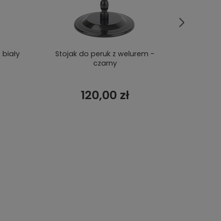
 biały
Stojak do peruk z welurem -
Głowa d
czarny
120,00 zł