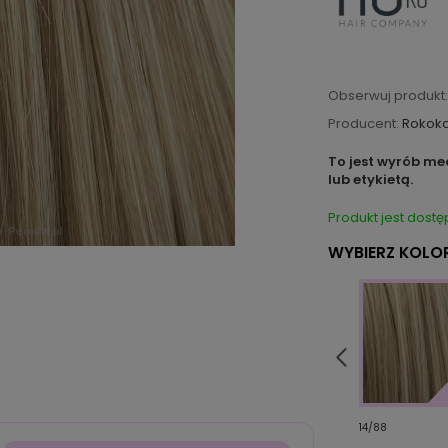
Obserwuj produkt:
Producent:
Rokok
To jest wyrób me
lub etykietą.
Produkt jest dostę
WYBIERZ KOLOR
61
8/14/6R
14/88