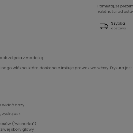
Pamiętaj, że preze
zależności od ustaw
Szybka
dostawa
bok zdjęcia z modelką.
nego włókna, które doskonale imituje prawdziwe włosy. Fryzura jest 
ło widać bazy
e
, zyskujesz:
włosów ("wicherka")
dziwej skóry głowy