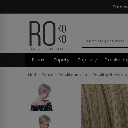
Sprawd
Wyszukaj
Peruki
Tupety
Toppery
Treski i do
Start
Peruki
Peruki damskie
Peruki syntetyczne