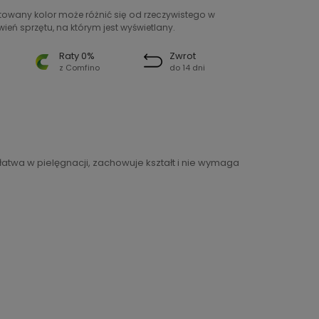
ntowany kolor może różnić się od rzeczywistego w
ień sprzętu, na którym jest wyświetlany.
Raty 0%
Zwrot
z Comfino
do 14 dni
łatwa w pielęgnacji, zachowuje kształt i nie wymaga