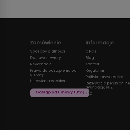
Zamówienie
Informacje
Sposoby płatności
O Nas
Dostawa i zwroty
Blog
Reklamacje
Kontakt
Prawo do odstąpienia od
Regulamin
umowy
Polityka prywatności
Ustawienia cookies
Rezerwacja peruki online
refundacją NFZ
FAQ