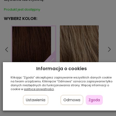
Produkt jest dostępny
WYBIERZ KOLOR:
Informacja o cookies
14/12/22
24/2
30/33
Klikając “Zgoda” akceptujesz zapisywanie wszystkich danych cookie
na twoim urządzeniu. Kliknięcie “Odmowa” oznacza zapisywanie tylko
danych niezbędnych do funkcjonowania strony. Więcej informacji o
Ilość szt.:
cookie w
polityce prywatności
.
500,00 zł
Ustawienia
Odmowa
Zgoda