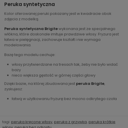
Peruka syntetyczna
Kolor oferowanej peruki pokazany jest w kwadracie obok
zdjęcia z modelką.
Peruka syntetyczna Brigite
wykonana jest ze specjalnego
włókna, które doskonale imituje prawdziwe włosy. Fryzura jest
łatwa w pielęgnacji, zachowuje kształt i nie wymaga
modelowania.
Bazę tego modelu cechuje:
włosy przytwierdzane na tresach tak, żeby nie było widać
bazy
nieco większa gęstość w górnej części głowy
Dzięki bazie, na której zbudowana jest
peruka Brigite
,
zyskujesz:
łatwą w użytkowaniu fryzurę bez mocno odkrytego czoła
tagi:
peruka kręcone włosy
,
peruka z grzywką
,
peruka krótkie
włosy
,
peruka bez odrostu