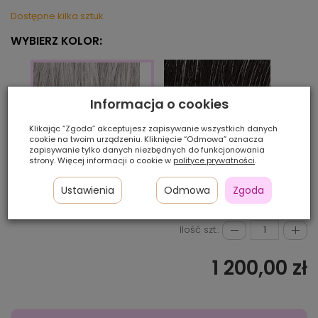
Dostępne kilka sztuk
WYBIERZ KOLOR:
Informacja o cookies
Klikając “Zgoda” akceptujesz zapisywanie wszystkich danych
cookie na twoim urządzeniu. Kliknięcie “Odmowa” oznacza
zapisywanie tylko danych niezbędnych do funkcjonowania
strony. Więcej informacji o cookie w
polityce prywatności
.
M39s
pepp
M56s
Ustawienia
Odmowa
Zgoda
Ilość szt.:
1 200,00 zł