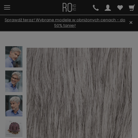
Sprawdź teraz! Wybrane modele w obniżonych cenach - do
×
50% taniej!