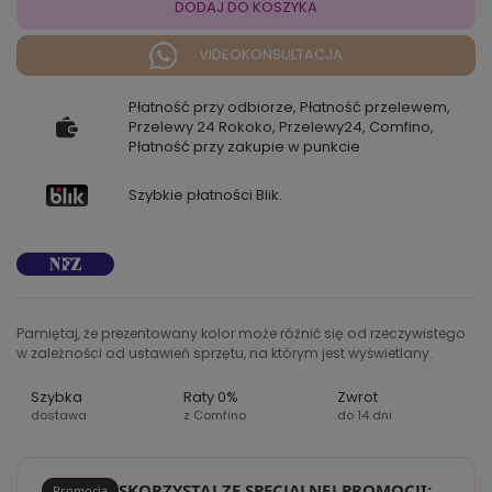
DODAJ DO KOSZYKA
VIDEOKONSULTACJA
Płatność przy odbiorze, Płatność przelewem,
Przelewy 24 Rokoko, Przelewy24, Comfino,
Płatność przy zakupie w punkcie
Szybkie płatności Blik.
Pamiętaj, że prezentowany kolor może różnić się od rzeczywistego
w zależności od ustawień sprzętu, na którym jest wyświetlany.
Szybka
Raty 0%
Zwrot
dostawa
z Comfino
do 14 dni
SKORZYSTAJ ZE SPECJALNEJ PROMOCJI:
Promocja