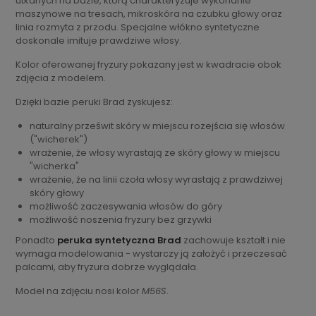
utkanych na bazie, którą charakteryzuje wykonanie
maszynowe na tresach, mikroskóra na czubku głowy oraz
linia rozmyta z przodu. Specjalne włókno syntetyczne
doskonale imituje prawdziwe włosy.
Kolor oferowanej fryzury pokazany jest w kwadracie obok
zdjęcia z modelem.
Dzięki bazie peruki Brad zyskujesz:
naturalny prześwit skóry w miejscu rozejścia się włosów
("wicherek")
wrażenie, że włosy wyrastają ze skóry głowy w miejscu
"wicherka"
wrażenie, że na linii czoła włosy wyrastają z prawdziwej
skóry głowy
możliwość zaczesywania włosów do góry
możliwość noszenia fryzury bez grzywki
Ponadto
peruka syntetyczna Brad
zachowuje kształt i nie
wymaga modelowania - wystarczy ją założyć i przeczesać
palcami, aby fryzura dobrze wyglądała.
Model na zdjęciu nosi kolor
M56S
.