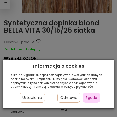
Syntetyczna dopinka blond
BELLA VITA 30/15/25 siatka
Obserwuj produkt:
Produkt jest dostępny
WYBIERZ KOLOR:
Informacja o cookies
Klikając “Zgoda” akceptujesz zapisywanie wszystkich danych
cookie na twoim urządzeniu. Kliknięcie “Odmowa” oznacza
zapisywanie tylko danych niezbędnych do funkcjonowania
strony. Więcej informacji o cookie w
polityce prywatności
.
Ustawienia
Odmowa
Zgoda
10/12
234
30/15/25