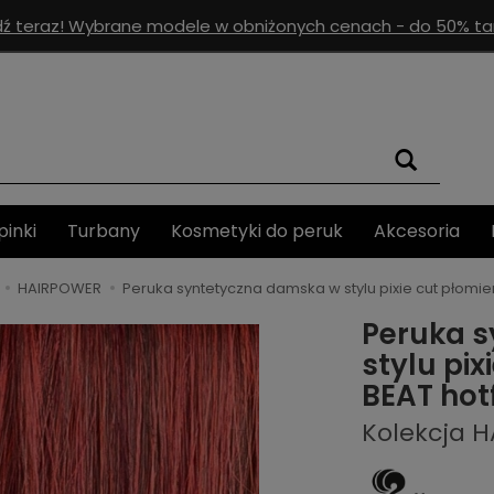
ź teraz! Wybrane modele w obniżonych cenach - do 50% tan
pinki
Turbany
Kosmetyki do peruk
Akcesoria
HAIRPOWER
Peruka syntetyczna damska w stylu pixie cut płomi
Peruka 
stylu pi
BEAT hot
Kolekcja 