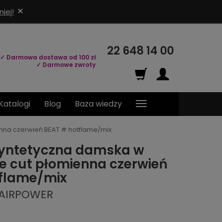
×
iej!
22 648 14 00
✓ Darmowa dostawa od 100 zł
✓ Darmowe zwroty
Katalogi
Blog
Baza wiedzy
enna czerwień BEAT # hotflame/mix
syntetyczna damska w
xie cut płomienna czerwień
flame/mix
HAIRPOWER