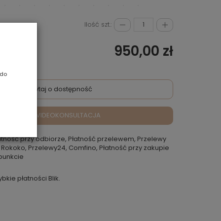
Ilość szt.:
950,00 zł
 do
Zapytaj o dostępność
VIDEOKONSULTACJA
atność przy odbiorze, Płatność przelewem, Przelewy
 Rokoko, Przelewy24, Comfino, Płatność przy zakupie
punkcie
ybkie płatności Blik.