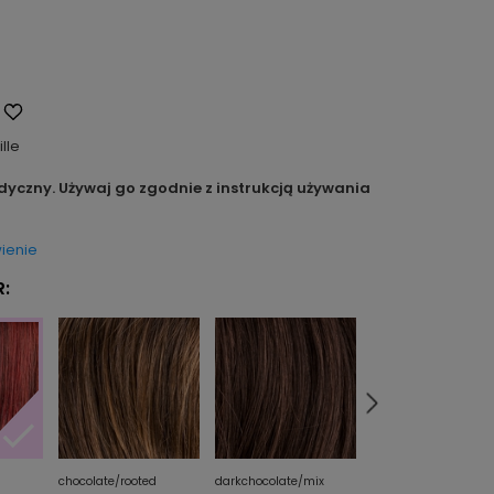
ille
dyczny. Używaj go zgodnie z instrukcją używania
ienie
:
chocolate/rooted
darkchocolate/mix
espresso/lighted