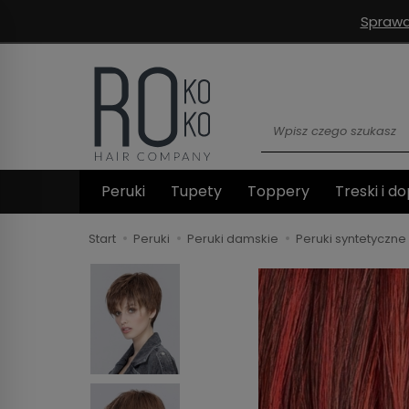
Sprawd
Wyszukaj
Peruki
Tupety
Toppery
Treski i do
Start
Peruki
Peruki damskie
Peruki syntetyczne