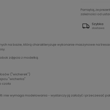
Pamiętaj, że preze
zależności od ustaw
Szybka
dostawa
nych na bazie, którą charakteryzuje wykonanie maszynowe na tresac
osy.
 obok zdjęcia z modelką.
włosów ("wicherek")
ejscu "wicherka"
o czoła
t i nie wymaga modelowania - wystarczy ją założyć i przeczesać pa