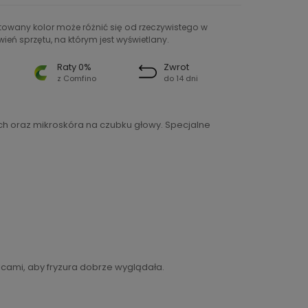
ntowany kolor może różnić się od rzeczywistego w
ień sprzętu, na którym jest wyświetlany.
Raty 0%
Zwrot
z Comfino
do 14 dni
h oraz mikroskóra na czubku głowy. Specjalne
lcami, aby fryzura dobrze wyglądała.