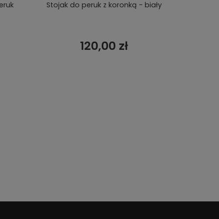
eruk
Stojak do peruk z koronką - biały
Stojak
120,00 zł