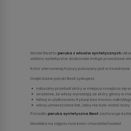
Model Beat to
peruka z włosów syntetycznych
utka
włókno syntetyczne doskonale imituje prawdziwe wł
Kolor oferowanej fryzury pokazany jest w kwadracie
Dzięki bazie peruki Beat zyskujesz:
naturalny prześwit skóry w miejscu rozejścia się 
wrażenie, że włosy wyrastają ze skóry głowy w mi
łatwą w użytkowaniu fryzurę bez mocno odkryteg
włosy umieszczane tak, żeby nie było widać bazy
Ponadto
peruka syntetyczna Beat
zachowuje kształ
Modelka na zdjęciu nosi kolor
chocolate/rooted
.