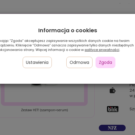
Informacja o cookies
ikając “Zgoda” akceptujesz zapisywanie wszystkich danych cookie na twoim
ządzeniu. Kliknięcie “Odmowa” oznacza zapisywanie tylko danych niezbędnych
nkcjonowania strony. Więcej informacji o cookie w
polityce prywatności
.
Ustawienia
Odmowa
Zgoda
Pł
24
w 
Sz
Zestaw HIT! (szampon+serum)