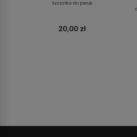
zarny
Szczotka do peruk
o
20,00 zł