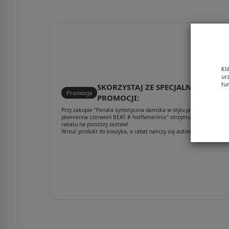
Kl
ur
fu
SKORZYSTAJ ZE SPECJALNEJ
Promocja
PROMOCJI:
Przy zakupie "Peruka syntetyczna damska w stylu pixie cut
płomienna czerwień BEAT # hotflame/mix" otrzymujesz aż 30%
rabatu na poniższy zestaw!
Wrzuć produkt do koszyka, a rabat naliczy się automatycznie.