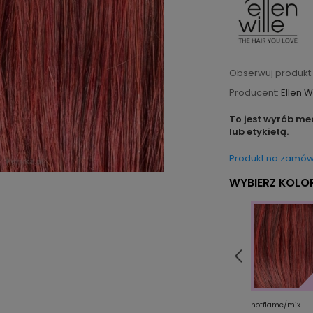
Obserwuj produkt:
Producent:
Ellen W
To jest wyrób me
lub etykietą.
Produkt na zamów
WYBIERZ KOLOR
/rooted
silverblonde/rooted
tobacco/lighted
hotflame/mix