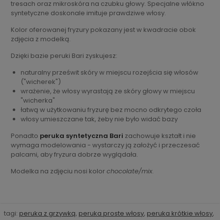
tresach oraz mikroskóra na czubku głowy. Specjalne włókno
syntetyczne doskonale imituje prawdziwe włosy.
Kolor oferowanej fryzury pokazany jest w kwadracie obok
zdjęcia z modelką.
Dzięki bazie peruki Bari zyskujesz:
naturalny prześwit skóry w miejscu rozejścia się włosów
("wicherek")
wrażenie, że włosy wyrastają ze skóry głowy w miejscu
"wicherka"
łatwą w użytkowaniu fryzurę bez mocno odkrytego czoła
włosy umieszczane tak, żeby nie było widać bazy
Ponadto
peruka syntetyczna Bari
zachowuje kształt i nie
wymaga modelowania - wystarczy ją założyć i przeczesać
palcami, aby fryzura dobrze wyglądała.
Modelka na zdjęciu nosi kolor
chocolate/mix
.
tagi:
peruka z grzywką
,
peruka proste włosy
,
peruka krótkie włosy
,