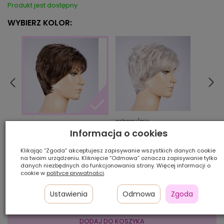
Produkt jest dostępny
WYBIERZ KOLOR:
ashgrey/mix
baha
coffeebrown/mix
Informacja o cookies
Klikając “Zgoda” akceptujesz zapisywanie wszystkich danych cookie
Ilość szt.:
na twoim urządzeniu. Kliknięcie “Odmowa” oznacza zapisywanie tylko
danych niezbędnych do funkcjonowania strony. Więcej informacji o
cookie w
polityce prywatności
.
850,00 zł
Ustawienia
Odmowa
Zgoda
DODAJ DO KOSZYKA