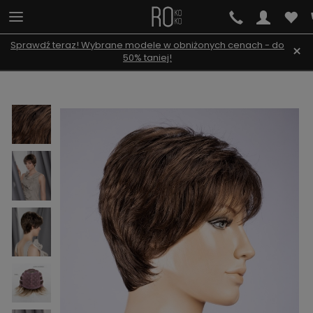
Sprawdź teraz! Wybrane modele w obniżonych cenach - do
×
50% taniej!