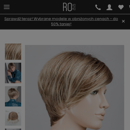
Sprawdź teraz! Wybrane modele w obniżonych cenach - do
×
50% taniej!