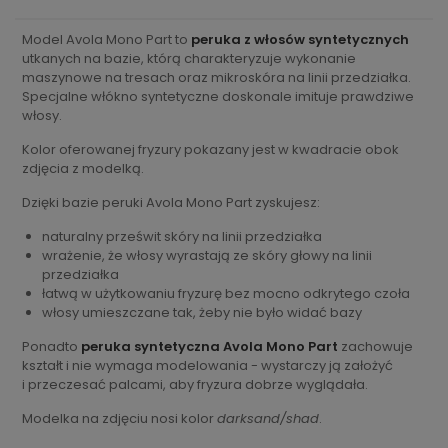
Model Avola Mono Part to
peruka z włosów syntetycznych
utkanych na bazie, którą charakteryzuje wykonanie
maszynowe na tresach oraz mikroskóra na linii przedziałka.
Specjalne włókno syntetyczne doskonale imituje prawdziwe
włosy.
Kolor oferowanej fryzury pokazany jest w kwadracie obok
zdjęcia z modelką.
Dzięki bazie peruki Avola Mono Part zyskujesz:
naturalny prześwit skóry na linii przedziałka
wrażenie, że włosy wyrastają ze skóry głowy na linii
przedziałka
łatwą w użytkowaniu fryzurę bez mocno odkrytego czoła
włosy umieszczane tak, żeby nie było widać bazy
Ponadto
peruka syntetyczna Avola Mono Part
zachowuje
kształt i nie wymaga modelowania - wystarczy ją założyć
i przeczesać palcami, aby fryzura dobrze wyglądała.
Modelka na zdjęciu nosi kolor
darksand/shad
.