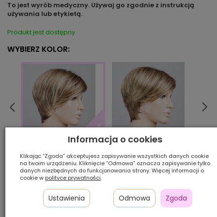
To jest wyrób medyczny. Używaj go zgodnie z instrukcją
używania lub etykietą.
Produkt jest dostępny
WYBIERZ KOLOR:
Informacja o cookies
bernstein/shad
beig
darksand/shad
Klikając “Zgoda” akceptujesz zapisywanie wszystkich danych cookie
na twoim urządzeniu. Kliknięcie “Odmowa” oznacza zapisywanie tylko
danych niezbędnych do funkcjonowania strony. Więcej informacji o
Ilość szt.:
cookie w
polityce prywatności
.
Ustawienia
Odmowa
Zgoda
1 000,00 zł