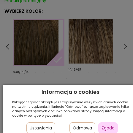
Produkt jest dostępny
WYBIERZ KOLOR:
14/16/6R
R14/
830/131/14
Ilość szt.:
Informacja o cookies
Klikając “Zgoda” akceptujesz zapisywanie wszystkich danych cookie
1 150,00 zł
na twoim urządzeniu. Kliknięcie “Odmowa” oznacza zapisywanie tylko
danych niezbędnych do funkcjonowania strony. Więcej informacji o
cookie w
polityce prywatności
.
Ustawienia
Odmowa
Zgoda
DODAJ DO KOSZYKA