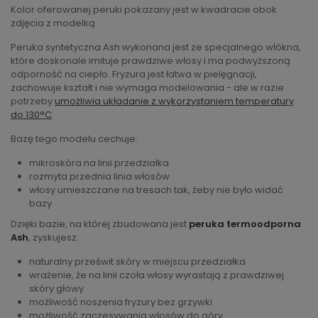
Kolor oferowanej peruki pokazany jest w kwadracie obok
zdjęcia z modelką.
Peruka syntetyczna Ash wykonana jest ze specjalnego włókna,
które doskonale imituje prawdziwe włosy i ma podwyższoną
odporność na ciepło. Fryzura jest łatwa w pielęgnacji,
zachowuje kształt i nie wymaga modelowania - ale w razie
potrzeby
umożliwia układanie z wykorzystaniem temperatury
do 130°C
.
Bazę tego modelu cechuje:
mikroskóra na linii przedziałka
rozmyta przednia linia włosów
włosy umieszczane na tresach tak, żeby nie było widać
bazy
Dzięki bazie, na której zbudowana jest
peruka termoodporna
Ash
, zyskujesz:
naturalny prześwit skóry w miejscu przedziałka
wrażenie, że na linii czoła włosy wyrastają z prawdziwej
skóry głowy
możliwość noszenia fryzury bez grzywki
możliwość zaczesywania włosów do góry