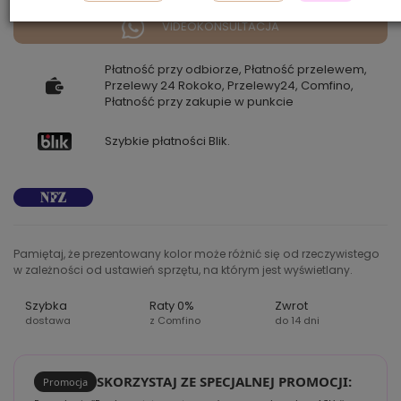
VIDEOKONSULTACJA
Płatność przy odbiorze, Płatność przelewem,
Przelewy 24 Rokoko, Przelewy24, Comfino,
Płatność przy zakupie w punkcie
Szybkie płatności Blik.
Pamiętaj, że prezentowany kolor może różnić się od rzeczywistego
w zależności od ustawień sprzętu, na którym jest wyświetlany.
Szybka
Raty 0%
Zwrot
dostawa
z Comfino
do 14 dni
SKORZYSTAJ ZE SPECJALNEJ PROMOCJI:
Promocja