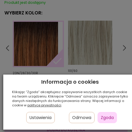
Produkt jest dostępny
WYBIERZ KOLOR:
101/60
18/2
23N/28/30/30R
Informacja o cookies
Ilość szt.:
Klikając “Zgoda” akceptujesz zapisywanie wszystkich danych cookie
na twoim urządzeniu. Kliknięcie “Odmowa” oznacza zapisywanie tylko
danych niezbędnych do funkcjonowania strony. Więcej informacji o
950,00 zł
cookie w
polityce prywatności
.
Ustawienia
Odmowa
Zgoda
DODAJ DO KOSZYKA