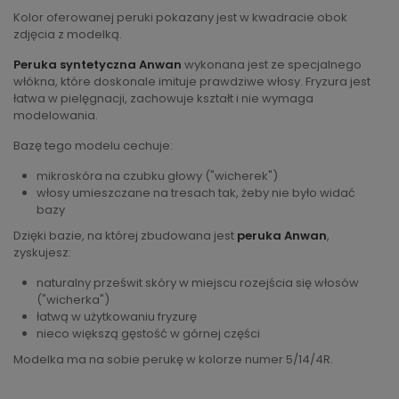
Kolor oferowanej peruki pokazany jest w kwadracie obok
zdjęcia z modelką.
Peruka syntetyczna Anwan
wykonana jest ze specjalnego
włókna, które doskonale imituje prawdziwe włosy. Fryzura jest
łatwa w pielęgnacji, zachowuje kształt i nie wymaga
modelowania.
Bazę tego modelu cechuje:
mikroskóra na czubku głowy ("wicherek")
włosy umieszczane na tresach tak, żeby nie było widać
bazy
Dzięki bazie, na której zbudowana jest
peruka Anwan
,
zyskujesz:
naturalny prześwit skóry w miejscu rozejścia się włosów
("wicherka")
łatwą w użytkowaniu fryzurę
nieco większą gęstość w górnej części
Modelka ma na sobie perukę w kolorze numer 5/14/4R.