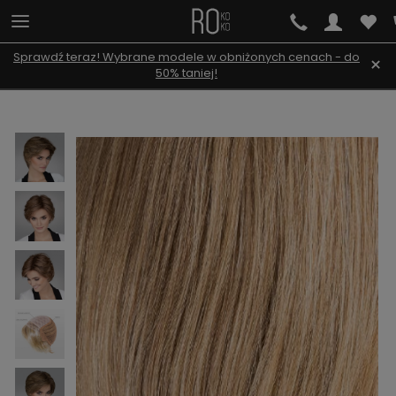
Sprawdź teraz! Wybrane modele w obniżonych cenach - do
×
50% taniej!