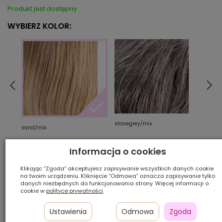
Produkt jest dostępny
WYBIERZ KOLOR:
stonegrey/mix
berns
sand/mix
Informacja o cookies
Ilość szt.:
Klikając “Zgoda” akceptujesz zapisywanie wszystkich danych cookie
na twoim urządzeniu. Kliknięcie “Odmowa” oznacza zapisywanie tylko
2 275,00 zł
danych niezbędnych do funkcjonowania strony. Więcej informacji o
cookie w
polityce prywatności
.
Cena katalogowa:
3 500,00 zł
-35%
Ustawienia
Odmowa
Zgoda