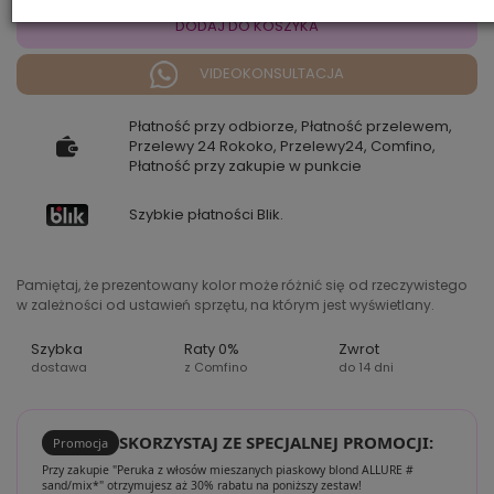
DODAJ DO KOSZYKA
VIDEOKONSULTACJA
Płatność przy odbiorze, Płatność przelewem,
Przelewy 24 Rokoko, Przelewy24, Comfino,
Płatność przy zakupie w punkcie
Szybkie płatności Blik.
Pamiętaj, że prezentowany kolor może różnić się od rzeczywistego
w zależności od ustawień sprzętu, na którym jest wyświetlany.
Szybka
Raty 0%
Zwrot
dostawa
z Comfino
do 14 dni
SKORZYSTAJ ZE SPECJALNEJ PROMOCJI:
Promocja
Przy zakupie "Peruka z włosów mieszanych piaskowy blond ALLURE #
sand/mix*" otrzymujesz aż 30% rabatu na poniższy zestaw!