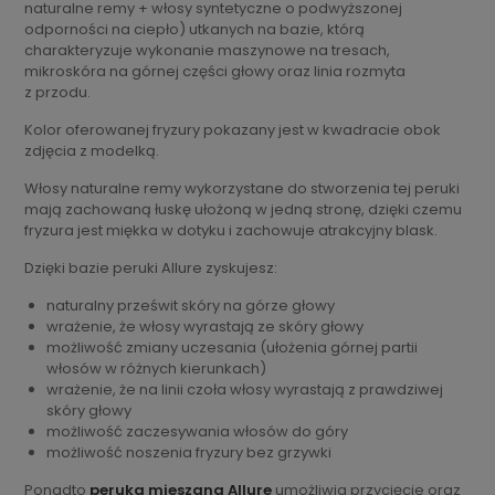
naturalne remy + włosy syntetyczne o podwyższonej
odporności na ciepło) utkanych na bazie, którą
charakteryzuje wykonanie maszynowe na tresach,
mikroskóra na górnej części głowy oraz linia rozmyta
z przodu.
Kolor oferowanej fryzury pokazany jest w kwadracie obok
zdjęcia z modelką.
Włosy naturalne remy wykorzystane do stworzenia tej peruki
mają zachowaną łuskę ułożoną w jedną stronę, dzięki czemu
fryzura jest miękka w dotyku i zachowuje atrakcyjny blask.
Dzięki bazie peruki Allure zyskujesz:
naturalny prześwit skóry na górze głowy
wrażenie, że włosy wyrastają ze skóry głowy
możliwość zmiany uczesania (ułożenia górnej partii
włosów w różnych kierunkach)
wrażenie, że na linii czoła włosy wyrastają z prawdziwej
skóry głowy
możliwość zaczesywania włosów do góry
możliwość noszenia fryzury bez grzywki
Ponadto
peruka mieszana Allure
umożliwia przycięcie oraz