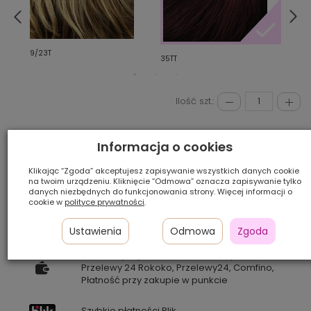
830/
9/23T
35TT
Ilość szt.:
350,00 zł
Informacja o cookies
Klikając “Zgoda” akceptujesz zapisywanie wszystkich danych cookie
na twoim urządzeniu. Kliknięcie “Odmowa” oznacza zapisywanie tylko
DODAJ DO KOSZYKA
danych niezbędnych do funkcjonowania strony. Więcej informacji o
cookie w
polityce prywatności
.
VIDEOKONSULTACJA
Ustawienia
Odmowa
Zgoda
Płatność przy odbiorze, Płatność przelewem,
Przelewy 24 Rokoko, Przelewy24, Comfino,
Płatność przy zakupie w punkcie
Szybkie płatności Blik.