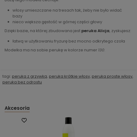
włosy umieszczane na tresach tak, żeby nie było widać
bazy
nieco większa gęstość w górnej części głowy
Dzięki bazie, na której zbudowana jest
peruka Alicja
, zyskujesz:
łatwą w użytkowaniu fryzurę bez mocno odkrytego czoła
Modelka ma na sobie perukę w kolorze numer
130
.
tagi:
peruka z grzywką
,
peruka krótkie włosy
,
peruka proste włosy
,
peruka bez odrostu
Akcesoria