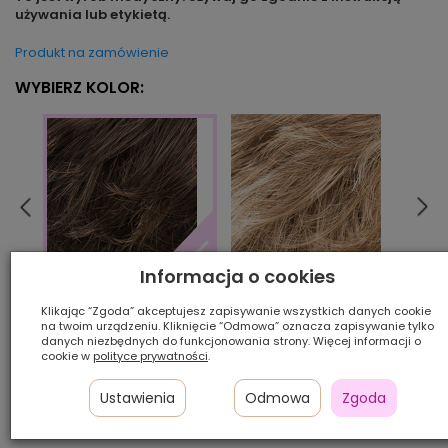
używania lub etykietą.
Produkt na zamówienie
WYBIERZ KOLOR:
Informacja o cookies
sand/mix
sand
lightespresso/mix
Klikając “Zgoda” akceptujesz zapisywanie wszystkich danych cookie
na twoim urządzeniu. Kliknięcie “Odmowa” oznacza zapisywanie tylko
danych niezbędnych do funkcjonowania strony. Więcej informacji o
Ilość szt.:
cookie w
polityce prywatności
.
900,00 zł
Ustawienia
Odmowa
Zgoda