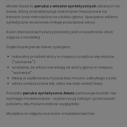
Model Alexis to
peruka z włosów syntetycznych
utkanych na
bazie, którą charakteryzuje wykonanie maszynowe na
tresach oraz mikroskóra na czubku głowy. Specjalne włókno
syntetyczne doskonale imituje prawdziwe włosy.
Kolor oferowanej fryzury pokazany jest w kwadracie obok
zdjęcia z modelką.
Dzięki bazie peruki Alexis zyskujesz:
naturalny prześwit skóry w miejscu rozejścia się włosów
("wicherek")
wrażenie, że włosy wyrastają ze skóry głowy w miejscu
"wicherka"
łatwą w użytkowaniu fryzurę bez mocno odkrytego czoła
włosy umieszczane tak, żeby nie było widać bazy
Ponadto
peruka syntetyczna Alexis
zachowuje kształt i nie
wymaga modelowania - wystarczy ją założyć i przeczesać
palcami, aby fryzura dobrze wyglądała.
Modelka na zdjęciu nosi kolor
smokeblonde/mix
.