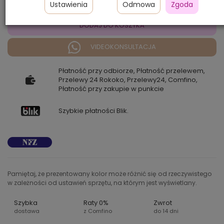
Ustawienia
Odmowa
Zgoda
DODAJ DO KOSZYKA
VIDEOKONSULTACJA
Płatność przy odbiorze, Płatność przelewem,
Przelewy 24 Rokoko, Przelewy24, Comfino,
Płatność przy zakupie w punkcie
Szybkie płatności Blik.
Pamiętaj, że prezentowany kolor może różnić się od rzeczywistego
w zależności od ustawień sprzętu, na którym jest wyświetlany.
Szybka
Raty 0%
Zwrot
dostawa
z Comfino
do 14 dni