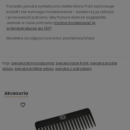
Ponadto peruka syntetyczna Aletta Mono Part zachowuje
kształt i nie wymaga modelowania - wystarczy ją założyć
i przeczesać palcami, aby fryzura dobrze wyglądała.
Jednak w razie potrzeby
można modelować ją
w temperaturze do 130°
.
Modelka na zdjęciu nosi kolor
pastelrose/shad
.
tagi:
peruka termoodporna
,
peruka lace front
,
peruka proste
włosy
,
peruka krótkie włosy
,
peruka z odrostem
Akcesoria