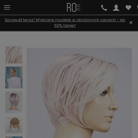
Sprawdź teraz! Wybrane modele w obniżonych cenach - do
×
50% taniej!