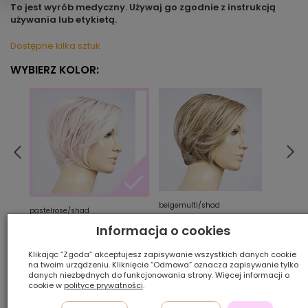
To jest wyrób medyczny. Używaj go zgodnie z instrukcją
używania lub etykietą.
Dostępne kilka sztuk
WYBIERZ KOLOR:
beigemulti/shad
berns
pastelrose/shad
Informacja o cookies
Ilość szt.:
Klikając “Zgoda” akceptujesz zapisywanie wszystkich danych cookie
na twoim urządzeniu. Kliknięcie “Odmowa” oznacza zapisywanie tylko
danych niezbędnych do funkcjonowania strony. Więcej informacji o
1 500,00 zł
cookie w
polityce prywatności
.