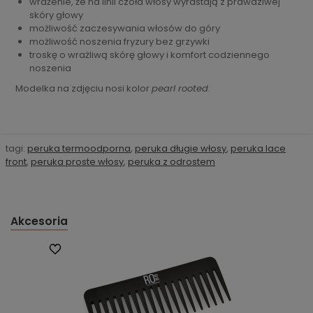
wrażenie, że na linii czoła włosy wyrastają z prawdziwej
skóry głowy
możliwość zaczesywania włosów do góry
możliwość noszenia fryzury bez grzywki
troskę o wrażliwą skórę głowy i komfort codziennego
noszenia
Modelka na zdjęciu nosi kolor
pearl rooted
.
tagi:
peruka termoodporna
,
peruka długie włosy
,
peruka lace
front
,
peruka proste włosy
,
peruka z odrostem
Akcesoria