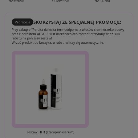
dostawa
z Comfino
do 14 dni
SKORZYSTAJ ZE SPECJALNEJ PROMOCJI:
Promocja
Przy zakupie "Peruka damska termoodporna z włosów ciemnoczekoladowy
brąz z odrostem AFFAIR HI # darkchocolate/rooted" otrzymujesz aż 30%
rabatu na poniższy zestaw!
Wrzuć produkt do koszyka, a rabat naliczy się automatycznie.
Zestaw HIT! (szampon+serum)