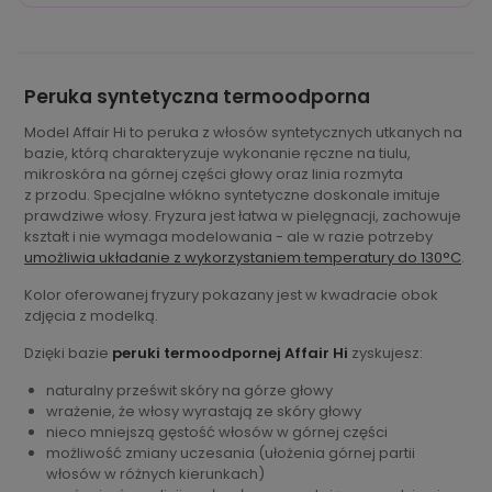
Peruka syntetyczna termoodporna
Model Affair Hi to peruka z włosów syntetycznych utkanych na
bazie, którą charakteryzuje wykonanie ręczne na tiulu,
mikroskóra na górnej części głowy oraz linia rozmyta
z przodu. Specjalne włókno syntetyczne doskonale imituje
prawdziwe włosy. Fryzura jest łatwa w pielęgnacji, zachowuje
kształt i nie wymaga modelowania - ale w razie potrzeby
umożliwia układanie z wykorzystaniem temperatury do 130°C
.
Kolor oferowanej fryzury pokazany jest w kwadracie obok
zdjęcia z modelką.
Dzięki bazie
peruki termoodpornej Affair Hi
zyskujesz:
naturalny prześwit skóry na górze głowy
wrażenie, że włosy wyrastają ze skóry głowy
nieco mniejszą gęstość włosów w górnej części
możliwość zmiany uczesania (ułożenia górnej partii
włosów w różnych kierunkach)