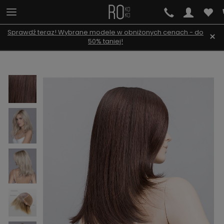
Sprawdź teraz! Wybrane modele w obniżonych cenach - do
×
50% taniej!