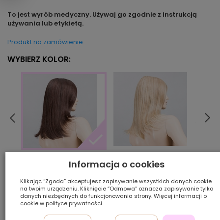
To jest wyrób medyczny. Używaj go zgodnie z instrukcją
używania lub etykietą.
Produkt na zamówienie
WYBIERZ KOLOR:
champagne mix
choco
darkchocolate rooted
Informacja o cookies
Klikając “Zgoda” akceptujesz zapisywanie wszystkich danych cookie
na twoim urządzeniu. Kliknięcie “Odmowa” oznacza zapisywanie tylko
Ilość szt.:
danych niezbędnych do funkcjonowania strony. Więcej informacji o
cookie w
polityce prywatności
.
2 350,00 zł