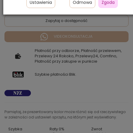
Ustawienia
Odmowa
Zgoda
Zapytaj o dostępność
VIDEOKONSULTACJA
Płatność przy odbiorze, Płatność przelewem,
Przelewy 24 Rokoko, Przelewy24, Comfino,
Płatność przy zakupie w punkcie
Szybkie płatności Blik.
Pamiętaj, że prezentowany kolor może różnić się od rzeczywistego
w zależności od ustawień sprzętu, na którym jest wyświetlany.
Szybka
Raty 0%
Zwrot