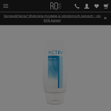
Sprawdź teraz! Wybrane modele w obniżonych cenach - do
×
50% taniej!