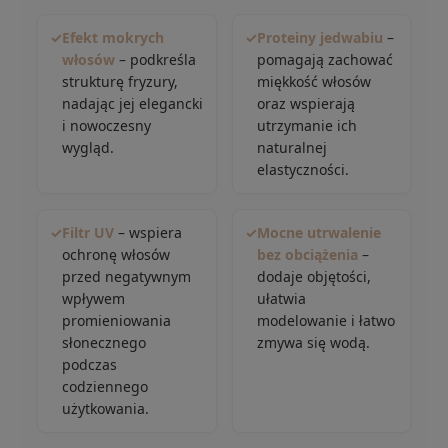
✓
Efekt mokrych
✓
Proteiny jedwabiu
–
włosów
– podkreśla
pomagają zachować
strukturę fryzury,
miękkość włosów
nadając jej elegancki
oraz wspierają
i nowoczesny
utrzymanie ich
wygląd.
naturalnej
elastyczności.
✓
Filtr UV
– wspiera
✓
Mocne utrwalenie
ochronę włosów
bez obciążenia
–
przed negatywnym
dodaje objętości,
wpływem
ułatwia
promieniowania
modelowanie i łatwo
słonecznego
zmywa się wodą.
podczas
codziennego
użytkowania.