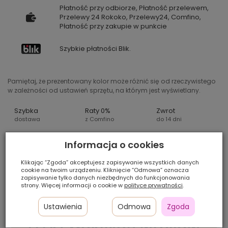
Płatność przy odbiorze, Płatność przelewem,
Przelewy 24 Rokoko, Przelewy24, Comfino,
Płatność przy zakupie w punkcie
Szybkie płatności Blik.
Pamiętaj, że prezentowany kolor może różnić się od rzeczywistego
w zależności od ustawień sprzętu, na którym jest wyświetlany.
Szybka
Raty 0%
Zwrot
dostawa
z Comfino
do 14 dni
Informacja o cookies
ACTIV SOFT GEL –
Klikając “Zgoda” akceptujesz zapisywanie wszystkich danych
cookie na twoim urządzeniu. Kliknięcie “Odmowa” oznacza
PROFESJONALNY ŻEL
zapisywanie tylko danych niezbędnych do funkcjonowania
strony. Więcej informacji o cookie w
polityce prywatności
.
MODELUJĄCY
ZAPEWNIAJĄCY
Ustawienia
Odmowa
Zgoda
ELASTYCZNE UTRWALENIE I