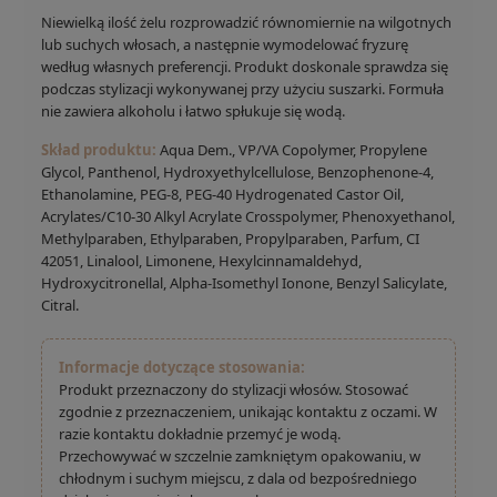
Niewielką ilość żelu rozprowadzić równomiernie na wilgotnych
lub suchych włosach, a następnie wymodelować fryzurę
według własnych preferencji. Produkt doskonale sprawdza się
podczas stylizacji wykonywanej przy użyciu suszarki. Formuła
nie zawiera alkoholu i łatwo spłukuje się wodą.
Skład produktu:
Aqua Dem., VP/VA Copolymer, Propylene
Glycol, Panthenol, Hydroxyethylcellulose, Benzophenone-4,
Ethanolamine, PEG-8, PEG-40 Hydrogenated Castor Oil,
Acrylates/C10-30 Alkyl Acrylate Crosspolymer, Phenoxyethanol,
Methylparaben, Ethylparaben, Propylparaben, Parfum, CI
42051, Linalool, Limonene, Hexylcinnamaldehyd,
Hydroxycitronellal, Alpha-Isomethyl Ionone, Benzyl Salicylate,
Citral.
Informacje dotyczące stosowania:
Produkt przeznaczony do stylizacji włosów. Stosować
zgodnie z przeznaczeniem, unikając kontaktu z oczami. W
razie kontaktu dokładnie przemyć je wodą.
Przechowywać w szczelnie zamkniętym opakowaniu, w
chłodnym i suchym miejscu, z dala od bezpośredniego