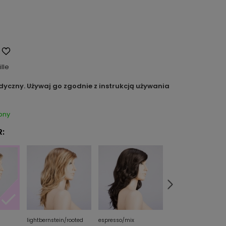
ille
dyczny. Używaj go zgodnie z instrukcją używania
pny
:
lightbernstein/rooted
espresso/mix
darkchocolate/mix