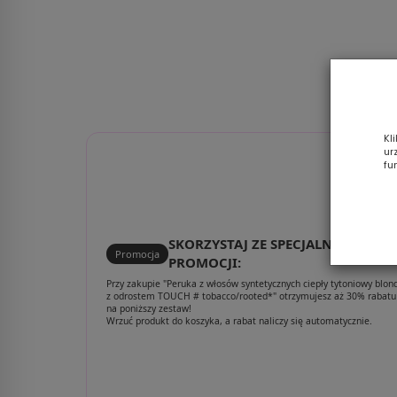
Kl
ur
fu
SKORZYSTAJ ZE SPECJALNEJ
Promocja
PROMOCJI:
Przy zakupie "Peruka z włosów syntetycznych ciepły tytoniowy blon
z odrostem TOUCH # tobacco/rooted*" otrzymujesz aż 30% rabatu
na poniższy zestaw!
Wrzuć produkt do koszyka, a rabat naliczy się automatycznie.