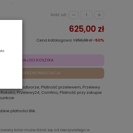
Ilość szt.:
625,00 zł
Cena katalogowa:
1 250,00 zł
-50%
 do
DODAJ DO KOSZYKA
VIDEOKONSULTACJA
atność przy odbiorze, Płatność przelewem, Przelewy
 Rokoko, Przelewy24, Comfino, Płatność przy zakupie
punkcie
ybkie płatności Blik.
ntowany kolor może różnić się od rzeczywistego w