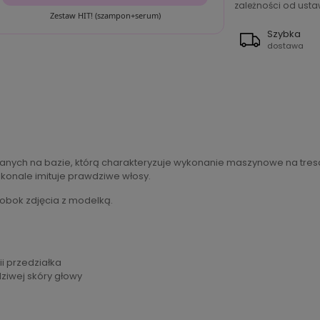
zależności od ustaw
Zestaw HIT! (szampon+serum)
Szybka
dostawa
anych na bazie, którą charakteryzuje wykonanie maszynowe na tresach
konale imituje prawdziwe włosy.
 obok zdjęcia z modelką.
ii przedziałka
dziwej skóry głowy