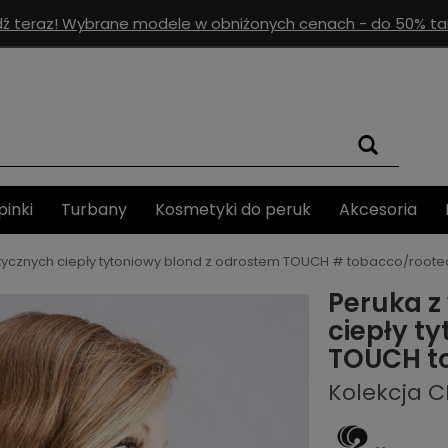
ź teraz! Wybrane modele w obniżonych cenach - do 50% tan
pinki
Turbany
Kosmetyki do peruk
Akcesoria
tycznych ciepły tytoniowy blond z odrostem TOUCH # tobacco/roote
Peruka z
ciepły t
TOUCH t
Kolekcja 