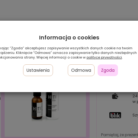
Informacja o cookies
ikając “Zgoda” akceptujesz zapisywanie wszystkich danych cookie na twoim
ządzeniu. Kliknięcie “Odmowa” oznacza zapisywanie tylko danych niezbędnych
nkcjonowania strony. Więcej informacji o cookie w
polityce prywatności
.
Ustawienia
Odmowa
Zgoda
Pł
24
d
w 
Sz
Pamiętaj, że preze