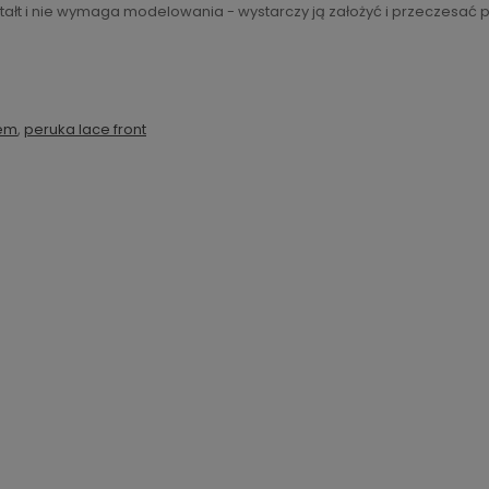
ałt i nie wymaga modelowania - wystarczy ją założyć i przeczesać p
tem
,
peruka lace front