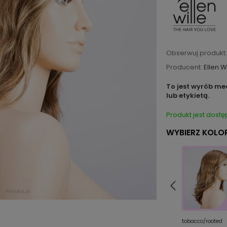
Obserwuj produkt:
Producent:
Ellen W
To jest wyrób me
lub etykietą.
Produkt jest dostę
WYBIERZ KOLOR
te/mix
cherry/mix
sandyblonde/rooted
tobacco/rooted