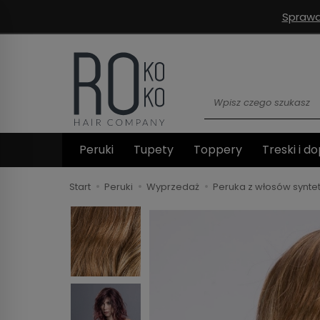
Sprawd
Wyszukaj
Peruki
Tupety
Toppery
Treski i do
Start
Peruki
Wyprzedaż
Peruka z włosów synte