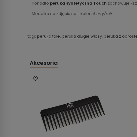
Ponadto
peruka syntetyczna Touch
zachowuje kszt
Modelka na zdjęciu nosi kolor
cherry/mix
.
tagi:
peruka fale
,
peruka długie włosy
,
peruka z odros
Akcesoria