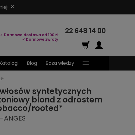
×
iej!
22 648 14 00
✓ Darmowa dostawa od 100 zł
✓ Darmowe zwroty
Katalogi
Blog
Baza wiedzy
d*
 włosów syntetycznych
ytoniowy blond z odrostem
obacco/rooted*
CHANGES