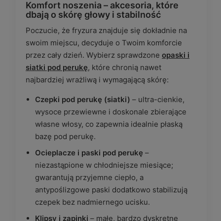
Komfort noszenia – akcesoria, które
dbają o skórę głowy i stabilność
Poczucie, że fryzura znajduje się dokładnie na
swoim miejscu, decyduje o Twoim komforcie
przez cały dzień. Wybierz sprawdzone
opaski i
siatki pod perukę
, które chronią nawet
najbardziej wrażliwą i wymagającą skórę:
Czepki pod perukę (siatki)
– ultra-cienkie,
wysoce przewiewne i doskonale zbierające
własne włosy, co zapewnia idealnie płaską
bazę pod perukę.
Ocieplacze i paski pod perukę
–
niezastąpione w chłodniejsze miesiące;
gwarantują przyjemne ciepło, a
antypoślizgowe paski dodatkowo stabilizują
czepek bez nadmiernego ucisku.
Klipsy i zapinki
– małe, bardzo dyskretne