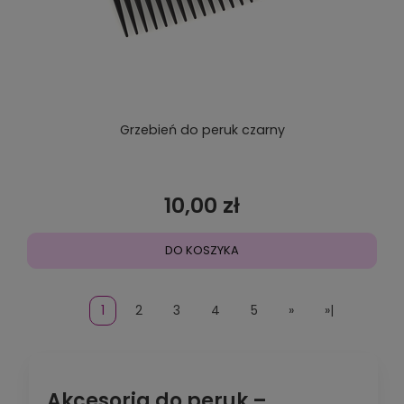
Grzebień do peruk czarny
10,00 zł
DO KOSZYKA
1
2
3
4
5
»
»|
Akcesoria do peruk –