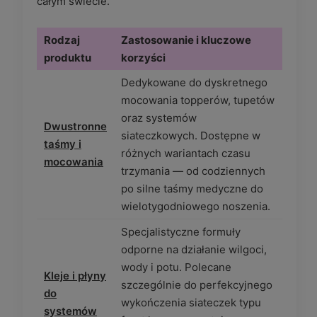
całym świecie.
Rodzaj
Zastosowanie i kluczowe
produktu
korzyści
Dedykowane do dyskretnego
mocowania topperów, tupetów
oraz systemów
Dwustronne
siateczkowych. Dostępne w
taśmy i
różnych wariantach czasu
mocowania
trzymania — od codziennych
po silne taśmy medyczne do
wielotygodniowego noszenia.
Specjalistyczne formuły
odporne na działanie wilgoci,
wody i potu. Polecane
Kleje i płyny
szczególnie do perfekcyjnego
do
wykończenia siateczek typu
systemów