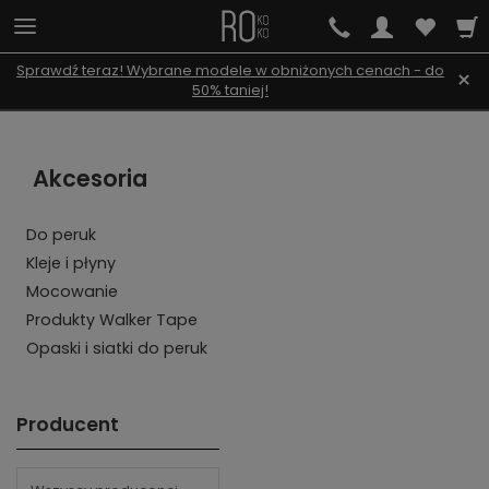
Sprawdź teraz! Wybrane modele w obniżonych cenach - do
×
50% taniej!
Akcesoria
Do peruk
Kleje i płyny
Mocowanie
Produkty Walker Tape
Opaski i siatki do peruk
Producent